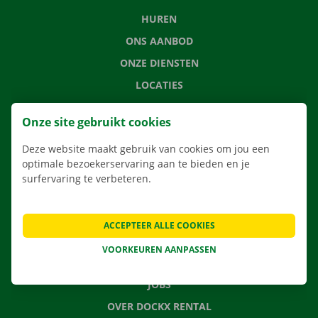
HUREN
ONS AANBOD
ONZE DIENSTEN
LOCATIES
APP
Onze site gebruikt cookies
VERHUISOPLOSSINGEN
Deze website maakt gebruik van cookies om jou een
optimale bezoekerservaring aan te bieden en je
surfervaring te verbeteren.
CONTACTEER ONS
VEELGESTELDE VRAGEN
ACCEPTEER ALLE COOKIES
NIEUWS
VOORKEUREN AANPASSEN
CADEAUBON
JOBS
OVER DOCKX RENTAL