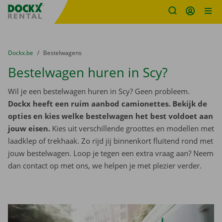
Fratello DEMO
Ga naar inhoud
Taalselectie overslaan
U bevindt zich hier:
van
Dockx.be
naar
Bestelwagens
Bestelwagen huren in Scy?
Wil je een bestelwagen huren in Scy? Geen probleem.
Dockx heeft een ruim aanbod camionettes. Bekijk de
opties en kies welke bestelwagen het best voldoet aan
jouw eisen.
Kies uit verschillende groottes en modellen met
laadklep of trekhaak. Zo rijd jij binnenkort fluitend rond met
jouw bestelwagen. Loop je tegen een extra vraag aan? Neem
dan contact op met ons, we helpen je met plezier verder.