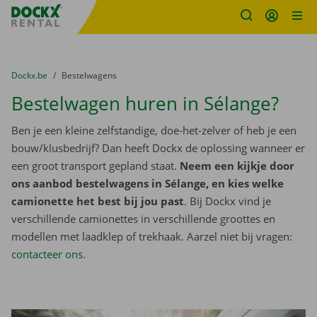
Fratello DEMO
Ga naar inhoud
Taalselectie overslaan
U bevindt zich hier:
van
Dockx.be
naar
Bestelwagens
Bestelwagen huren in Sélange?
Ben je een kleine zelfstandige, doe-het-zelver of heb je een
bouw/klusbedrijf? Dan heeft Dockx de oplossing wanneer er
een groot transport gepland staat.
Neem een kijkje door
ons aanbod bestelwagens in Sélange, en kies welke
camionette het best bij jou past
. Bij Dockx vind je
verschillende camionettes in verschillende groottes en
modellen met laadklep of trekhaak. Aarzel niet bij vragen:
contacteer ons
.