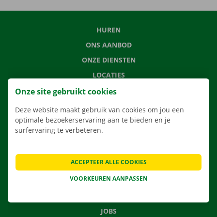
HUREN
ONS AANBOD
ONZE DIENSTEN
LOCATIES
APP
Onze site gebruikt cookies
VERHUISOPLOSSINGEN
Deze website maakt gebruik van cookies om jou een
optimale bezoekerservaring aan te bieden en je
surfervaring te verbeteren.
CONTACTEER ONS
ACCEPTEER ALLE COOKIES
VEELGESTELDE VRAGEN
VOORKEUREN AANPASSEN
NIEUWS
CADEAUBON
JOBS