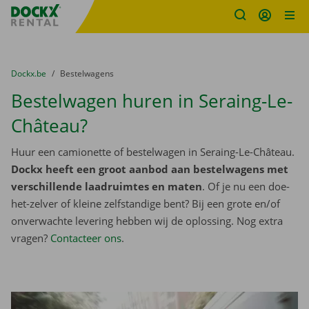
Fratello DEMO
Ga naar inhoud
Taalselectie overslaan
U bevindt zich hier:
van
Dockx.be
naar
Bestelwagens
Bestelwagen huren in Seraing-Le-
Château?
Huur een camionette of bestelwagen in Seraing-Le-Château.
Dockx heeft een groot aanbod aan bestelwagens met
verschillende laadruimtes en maten
. Of je nu een doe-
het-zelver of kleine zelfstandige bent? Bij een grote en/of
onverwachte levering hebben wij de oplossing. Nog extra
vragen?
Contacteer ons
.