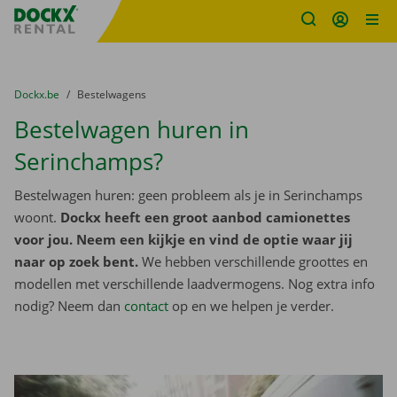
Fratello DEMO
Ga naar inhoud
Taalselectie overslaan
U bevindt zich hier:
van
Dockx.be
naar
Bestelwagens
Bestelwagen huren in
Serinchamps?
Bestelwagen huren: geen probleem als je in Serinchamps
woont.
Dockx heeft een groot aanbod camionettes
voor jou. Neem een kijkje en vind de optie waar jij
naar op zoek bent.
We hebben verschillende groottes en
modellen met verschillende laadvermogens. Nog extra info
nodig? Neem dan
contact
op en we helpen je verder.