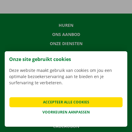
HUREN
ONS AANBOD
ONZE DIENSTEN
LOCATIES
Onze site gebruikt cookies
APP
Deze website maakt gebruik van cookies om jou een
VERHUISOPLOSSINGEN
optimale bezoekerservaring aan te bieden en je
surfervaring te verbeteren.
CONTACTEER ONS
ACCEPTEER ALLE COOKIES
VEELGESTELDE VRAGEN
VOORKEUREN AANPASSEN
NIEUWS
CADEAUBON