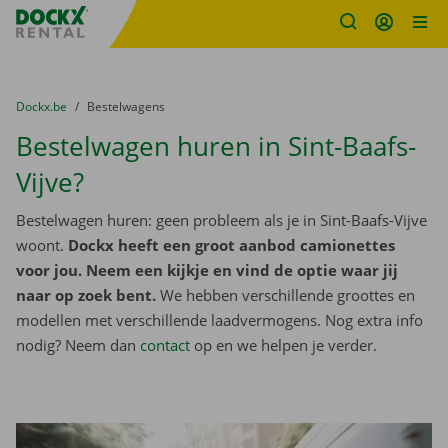
Fratello DEMO
Ga naar inhoud
Taalselectie overslaan
U bevindt zich hier:
van
Dockx.be
naar
Bestelwagens
Bestelwagen huren in Sint-Baafs-
Vijve?
Bestelwagen huren: geen probleem als je in Sint-Baafs-Vijve
woont.
Dockx heeft een groot aanbod camionettes
voor jou. Neem een kijkje en vind de optie waar jij
naar op zoek bent.
We hebben verschillende groottes en
modellen met verschillende laadvermogens. Nog extra info
nodig? Neem dan
contact
op en we helpen je verder.