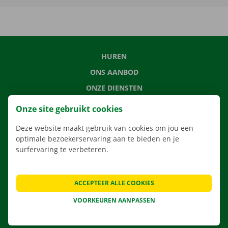
HUREN
ONS AANBOD
ONZE DIENSTEN
LOCATIES
Onze site gebruikt cookies
APP
Deze website maakt gebruik van cookies om jou een
VERHUISOPLOSSINGEN
optimale bezoekerservaring aan te bieden en je
surfervaring te verbeteren.
ACCEPTEER ALLE COOKIES
CONTACTEER ONS
VEELGESTELDE VRAGEN
VOORKEUREN AANPASSEN
NIEUWS