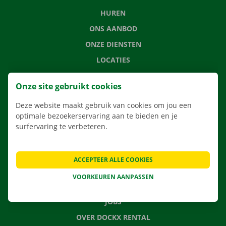
HUREN
ONS AANBOD
ONZE DIENSTEN
LOCATIES
APP
Onze site gebruikt cookies
VERHUISOPLOSSINGEN
Deze website maakt gebruik van cookies om jou een
optimale bezoekerservaring aan te bieden en je
surfervaring te verbeteren.
CONTACTEER ONS
VEELGESTELDE VRAGEN
ACCEPTEER ALLE COOKIES
NIEUWS
VOORKEUREN AANPASSEN
CADEAUBON
JOBS
OVER DOCKX RENTAL