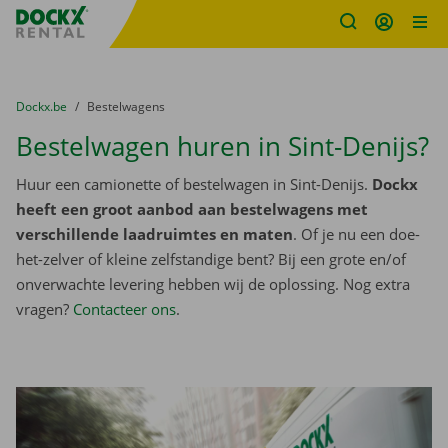
Fratello DEMO
Ga naar inhoud
Taalselectie overslaan
U bevindt zich hier:
van
Dockx.be
naar
Bestelwagens
Bestelwagen huren in Sint-Denijs?
Huur een camionette of bestelwagen in Sint-Denijs.
Dockx
heeft een groot aanbod aan bestelwagens met
verschillende laadruimtes en maten
. Of je nu een doe-
het-zelver of kleine zelfstandige bent? Bij een grote en/of
onverwachte levering hebben wij de oplossing. Nog extra
vragen?
Contacteer ons
.