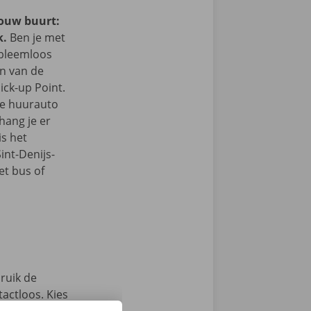
jouw buurt:
k.
Ben je met
obleemloos
in van de
ick-up Point.
e de huurauto
hang je er
is het
int-Denijs-
t bus of
ruik de
actloos. Kies