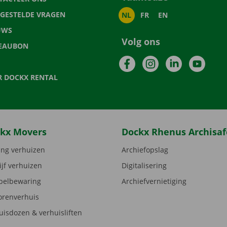
LGESTELDE VRAGEN
NL
FR
EN
UWS
Volg ons
EAUBON
Facebook
Instagram
LinkedIn
YouTu
R DOCKX RENTAL
kx Movers
Dockx Rhenus Archisaf
ng verhuizen
Archiefopslag
ijf verhuizen
Digitalisering
elbewaring
Archiefvernietiging
orenverhuis
uisdozen & verhuisliften