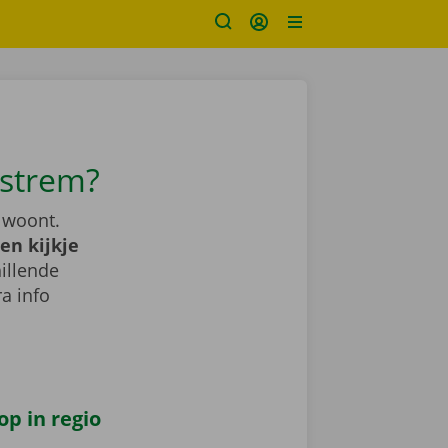
estrem?
 woont.
en kijkje
illende
a info
op in regio