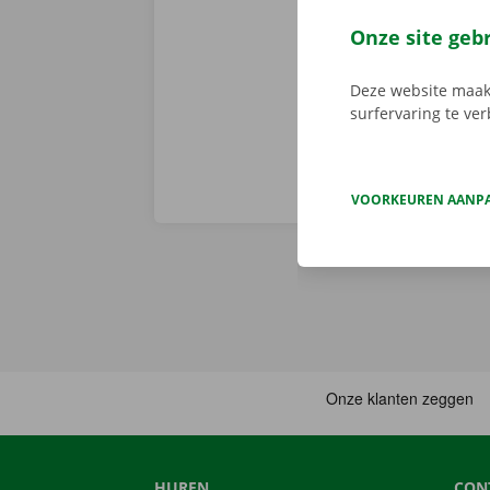
via de app he
Service Shop.
Onze site geb
sleutel. Down
Deze website maakt
surfervaring te ve
VOORKEUREN AANP
HUREN
CON