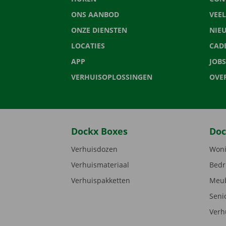
ONS AANBOD
VEE
ONZE DIENSTEN
NIE
LOCATIES
CAD
APP
JOBS
VERHUISOPLOSSINGEN
OVE
Dockx Boxes
Doc
Verhuisdozen
Woni
Verhuismateriaal
Bedr
Verhuispakketten
Meub
Seni
Verh