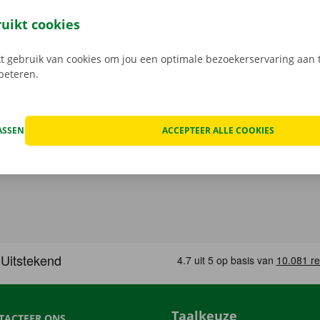
t model dat het beste bij jou past en je gewenste Pick-up Po
 Bij het ophalen open je de camionette eenvoudig met jouw 
ruikt cookies
load de gratis app voor
Android
of
Apple
.
 gebruik van cookies om jou een optimale bezoekerservaring aan t
rbeteren.
ASSEN
ACCEPTEER ALLE COOKIES
Taalkeuze
TACTEER ONS