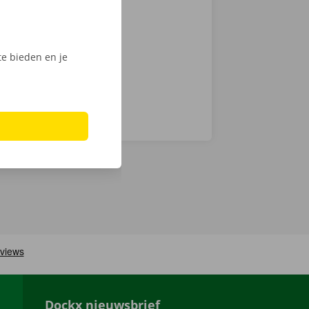
int of Dockx
digitale
e bieden en je
Dockx nieuwsbrief