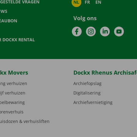
LGESTELDE VRAGEN
NL
FR
EN
UWS
Volg ons
EAUBON
Facebook
Instagram
LinkedIn
YouTu
R DOCKX RENTAL
kx Movers
Dockx Rhenus Archisaf
ng verhuizen
Archiefopslag
ijf verhuizen
Digitalisering
elbewaring
Archiefvernietiging
orenverhuis
uisdozen & verhuisliften