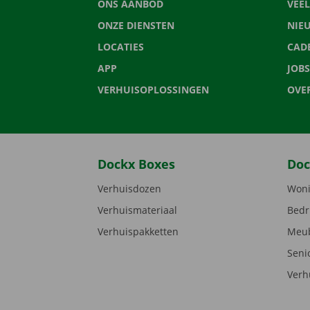
ONS AANBOD
VEE
ONZE DIENSTEN
NIE
LOCATIES
CAD
APP
JOBS
VERHUISOPLOSSINGEN
OVE
Dockx Boxes
Doc
Verhuisdozen
Woni
Verhuismateriaal
Bedr
Verhuispakketten
Meub
Seni
Verh