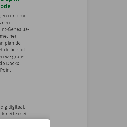
Rode
ngen rond met
s een
Sint-Genesius-
 met het
an plan de
 de fiets of
en we gratis
 de Dockx
Point.
ig digitaal.
mionette met
 keuze.