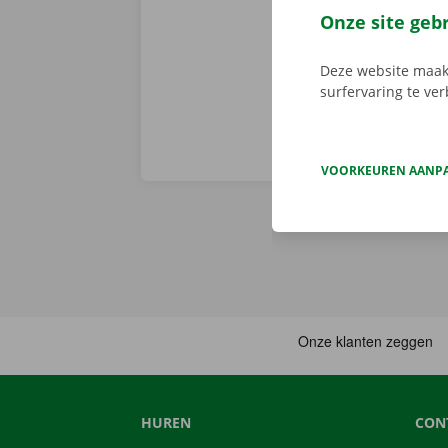
Download de 
Onze site geb
App Store
.
Deze website maakt
surfervaring te ve
VOORKEUREN AANP
HUREN
CON