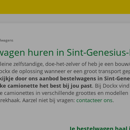
er:
elwagens
wagen huren in Sint-Genesius
leine zelfstandige, doe-het-zelver of heb je een bouw/
ockx de oplossing wanneer er een groot transport gep
ijkje door ons aanbod bestelwagens in Sint-Gene
ke camionette het best bij jou past
. Bij Dockx vind
de camionettes in verschillende groottes en modellen
trekhaak. Aarzel niet bij vragen:
contacteer ons
.
Je bestelwagen haal j