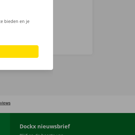
Phone via de
e bieden en je
Dockx nieuwsbrief