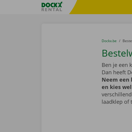
Ga naar inhoud
Taalselectie overslaan
Fratello DEMO
U bevindt zich hi
van
Dockx.be
naar
Best
Bestel
Ben je een k
Dan heeft D
Neem een k
en kies wel
verschillen
laadklep of 