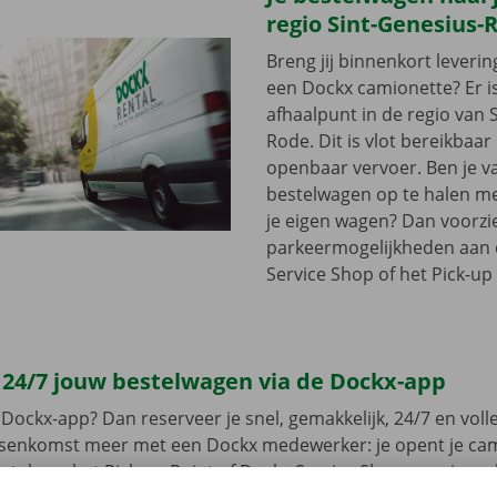
regio Sint-Genesius-
Breng jij binnenkort leveri
een Dockx camionette? Er i
afhaalpunt in de regio van 
Rode. Dit is vlot bereikbaar
openbaar vervoer. Ben je v
bestelwagen op te halen met
je eigen wagen? Dan voorzi
parkeermogelijkheden aan
Service Shop of het Pick-up 
 24/7 jouw bestelwagen via de Dockx-app
Dockx-app? Dan reserveer je snel, gemakkelijk, 24/7 en volled
ussenkomst meer met een Dockx medewerker: je opent je ca
leutel aan het Pick-up Point of Dockx Service Shop naar jouw