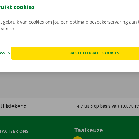
gratis app voor Android via de
Google Play Store
, of voor i
ruikt cookies
 gebruik van cookies om jou een optimale bezoekerservaring aan t
rbeteren.
ASSEN
ACCEPTEER ALLE COOKIES
Taalkeuze
TACTEER ONS