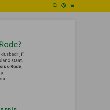
-Rode?
klusbedrijf?
land staat.
sius-Rode,
 je
 met
e op in