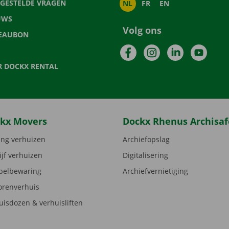
LGESTELDE VRAGEN
NL
FR
EN
UWS
Volg ons
EAUBON
Facebook
Instagram
LinkedIn
YouTu
R DOCKX RENTAL
kx Movers
Dockx Rhenus Archisaf
ng verhuizen
Archiefopslag
ijf verhuizen
Digitalisering
elbewaring
Archiefvernietiging
orenverhuis
uisdozen & verhuisliften