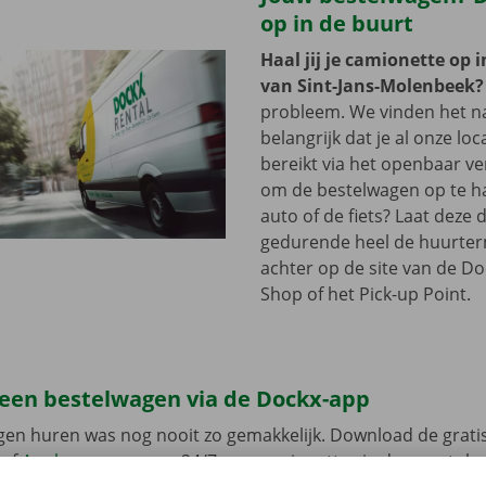
op in de buurt
Haal jij je camionette op 
van Sint-Jans-Molenbeek?
probleem. We vinden het n
belangrijk dat je al onze loc
bereikt via het openbaar ver
om de bestelwagen op te h
auto of de fiets? Laat deze 
gedurende heel de huurterm
achter op de site van de Do
Shop of het Pick-up Point.
 een bestelwagen via de Dockx-app
gen huren was nog nooit zo gemakkelijk. Download de grati
of
Apple
en reserveer 24/7 een camionette via de smartphon