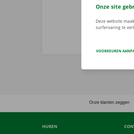
en gemakkelij
Onze site geb
huurwagen op 
Deze website maakt
surfervaring te ve
VOORKEUREN AANP
HUREN
CON