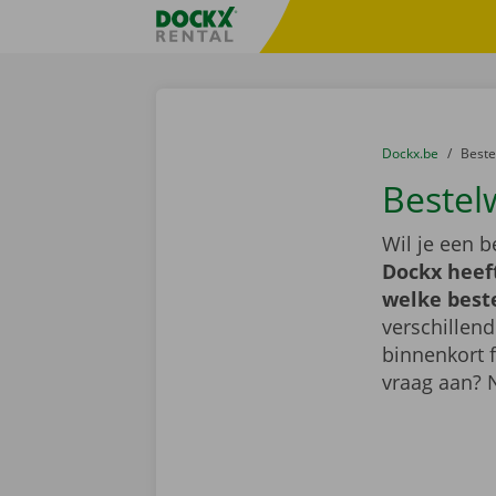
Ga naar inhoud
Taalselectie overslaan
Fratello DEMO
U bevindt zich hi
van
Dockx.be
naar
Best
Bestel
Wil je een 
Dockx heef
welke best
verschillend
binnenkort 
vraag aan? 