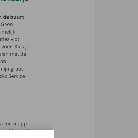
in de buurt
Geen
amelijk
aties vlot
voer. Kies je
alen met de
dan
ijn gratis
ckx Service
s Dockx-app
e. Kies snel