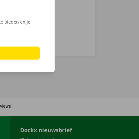
n haal jouw
e bieden en je
Dockx nieuwsbrief