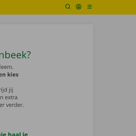
enbeek?
bleem.
en kies
jd jij
n extra
er verder.
e haal je