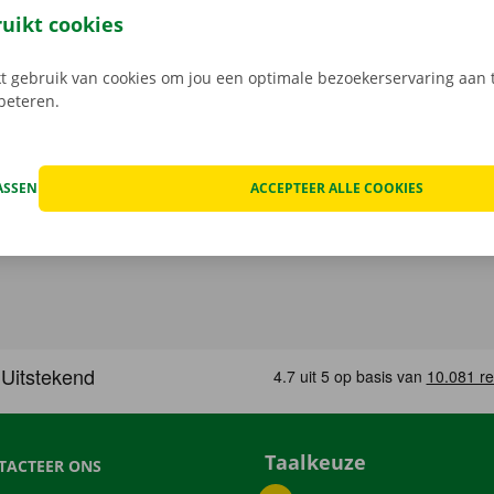
k het model dat bij jouw situatie past. Reken af via de app e
ruikt cookies
in een Pick-up Point of Dockx Service Shop naar keuze.
 gebruik van cookies om jou een optimale bezoekerservaring aan t
rbeteren.
ASSEN
ACCEPTEER ALLE COOKIES
Taalkeuze
TACTEER ONS