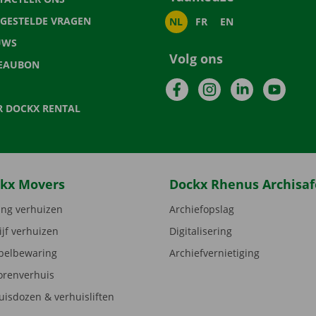
LGESTELDE VRAGEN
NL
FR
EN
UWS
Volg ons
EAUBON
Facebook
Instagram
LinkedIn
YouTu
R DOCKX RENTAL
kx Movers
Dockx Rhenus Archisaf
ng verhuizen
Archiefopslag
ijf verhuizen
Digitalisering
elbewaring
Archiefvernietiging
orenverhuis
uisdozen & verhuisliften