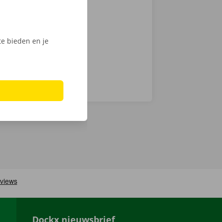
int of Dockx
digitale
e bieden en je
Dockx nieuwsbrief