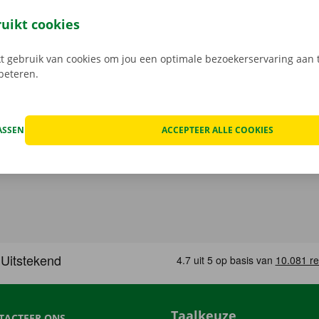
t model dat het beste bij jou past en je gewenste Pick-up Po
 Bij het ophalen open je de camionette eenvoudig met jouw 
ruikt cookies
load de gratis app voor
Android
of
Apple
.
 gebruik van cookies om jou een optimale bezoekerservaring aan t
rbeteren.
ASSEN
ACCEPTEER ALLE COOKIES
Taalkeuze
TACTEER ONS