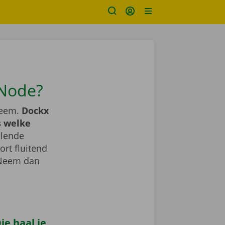
-Node?
leem.
Dockx
s welke
llende
ort fluitend
 Neem dan
e haal je