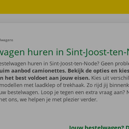
er:
elwagens
wagen huren in Sint-Joost-ten
bestelwagen huren in Sint-Joost-ten-Node? Geen prob
ruim aanbod camionettes. Bekijk de opties en kie
n het best voldoet aan jouw eisen.
Kies uit verschi
modellen met laadklep of trekhaak. Zo rijd jij binnenk
uw bestelwagen. Loop je tegen een extra vraag aan?
met ons, we helpen je met plezier verder.
Jouw bestelwagen? Di