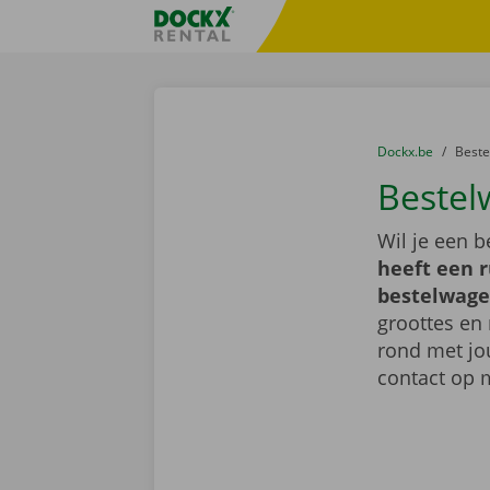
Ga naar inhoud
Taalselectie overslaan
Fratello DEMO
U bevindt zich hi
van
Dockx.be
naar
Best
Bestel
Wil je een 
heeft een 
bestelwage
groottes en 
rond met jo
contact op 