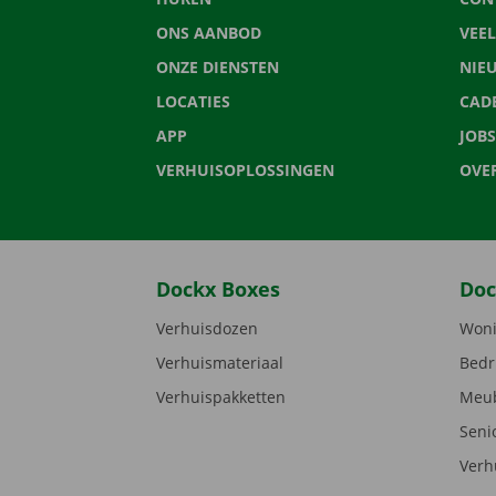
ONS AANBOD
VEE
ONZE DIENSTEN
NIE
LOCATIES
CAD
APP
JOBS
VERHUISOPLOSSINGEN
OVE
Dockx Boxes
Doc
Verhuisdozen
Woni
Verhuismateriaal
Bedr
Verhuispakketten
Meub
Seni
Verh