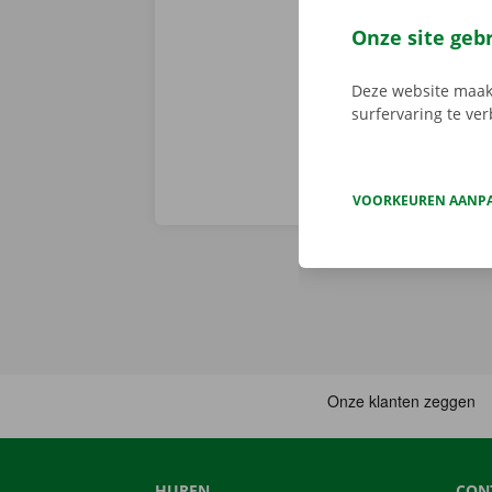
via de app he
Service Shop.
Onze site geb
sleutel. Down
Deze website maakt
surfervaring te ve
VOORKEUREN AANP
HUREN
CON