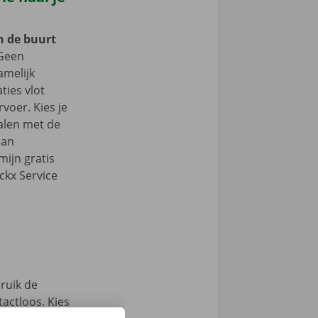
in de buurt
Geen
amelijk
aties vlot
voer. Kies je
alen met de
dan
ijn gratis
ckx Service
ruik de
actloos. Kies