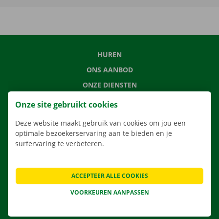
HUREN
ONS AANBOD
ONZE DIENSTEN
LOCATIES
Onze site gebruikt cookies
APP
Deze website maakt gebruik van cookies om jou een
VERHUISOPLOSSINGEN
optimale bezoekerservaring aan te bieden en je
surfervaring te verbeteren.
ACCEPTEER ALLE COOKIES
CONTACTEER ONS
VEELGESTELDE VRAGEN
VOORKEUREN AANPASSEN
NIEUWS