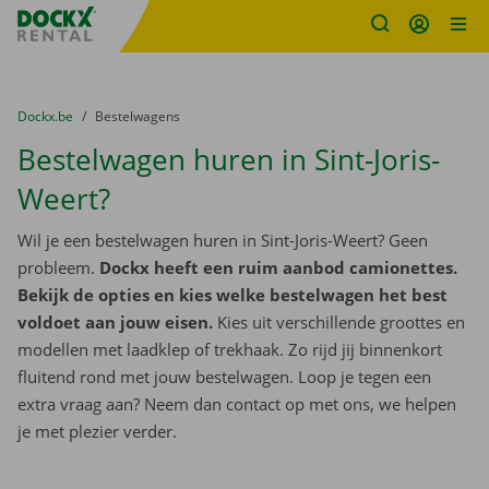
Fratello DEMO
Ga naar inhoud
Taalselectie overslaan
U bevindt zich hier:
van
Dockx.be
naar
Bestelwagens
Bestelwagen huren in Sint-Joris-
Weert?
Wil je een bestelwagen huren in Sint-Joris-Weert? Geen
probleem.
Dockx heeft een ruim aanbod camionettes.
Bekijk de opties en kies welke bestelwagen het best
voldoet aan jouw eisen.
Kies uit verschillende groottes en
modellen met laadklep of trekhaak. Zo rijd jij binnenkort
fluitend rond met jouw bestelwagen. Loop je tegen een
extra vraag aan? Neem dan contact op met ons, we helpen
je met plezier verder.