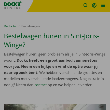
Fratello DEMO
Ga naar inhoud
Taalselectie overslaan
U bevindt zich hier:
van
Dockx.be
naar
Bestelwagens
Bestelwagen huren in Sint-Joris-
Winge?
Bestelwagen huren: geen probleem als je in Sint-Joris-Winge
woont.
Dockx heeft een groot aanbod camionettes
voor jou. Neem een kijkje en vind de optie waar jij
naar op zoek bent.
We hebben verschillende groottes en
modellen met verschillende laadvermogens. Nog extra info
nodig? Neem dan
contact
op en we helpen je verder.