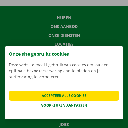
HUREN
ONS AANBOD
ONZE DIENSTEN
LOCATIES
APP
Onze site gebruikt cookies
VERHUISOPLOSSINGEN
Deze website maakt gebruik van cookies om jou een
optimale bezoekerservaring aan te bieden en je
surfervaring te verbeteren.
CONTACTEER ONS
ACCEPTEER ALLE COOKIES
VEELGESTELDE VRAGEN
VOORKEUREN AANPASSEN
NIEUWS
CADEAUBON
JOBS