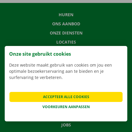
HUREN
ONS AANBOD
ONZE DIENSTEN
LOCATIES
APP
Onze site gebruikt cookies
VERHUISOPLOSSINGEN
Deze website maakt gebruik van cookies om jou een
optimale bezoekerservaring aan te bieden en je
surfervaring te verbeteren.
CONTACTEER ONS
ACCEPTEER ALLE COOKIES
VEELGESTELDE VRAGEN
NIEUWS
VOORKEUREN AANPASSEN
CADEAUBON
JOBS