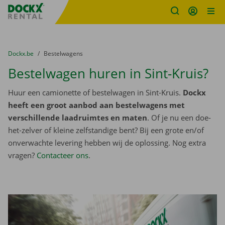
Fratello DEMO
Ga naar inhoud
Taalselectie overslaan
U bevindt zich hier:
van
Dockx.be
naar
Bestelwagens
Bestelwagen huren in Sint-Kruis?
Huur een camionette of bestelwagen in Sint-Kruis.
Dockx
heeft een groot aanbod aan bestelwagens met
verschillende laadruimtes en maten
. Of je nu een doe-
het-zelver of kleine zelfstandige bent? Bij een grote en/of
onverwachte levering hebben wij de oplossing. Nog extra
vragen?
Contacteer ons
.