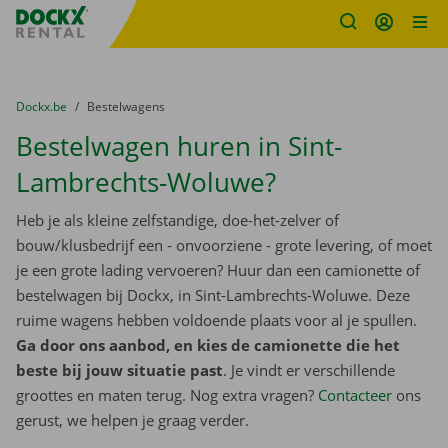
Fratello DEMO
Ga naar inhoud
Taalselectie overslaan
U bevindt zich hier:
van
Dockx.be
naar
Bestelwagens
Bestelwagen huren in Sint-
Lambrechts-Woluwe?
Heb je als kleine zelfstandige, doe-het-zelver of
bouw/klusbedrijf een - onvoorziene - grote levering, of moet
je een grote lading vervoeren? Huur dan een camionette of
bestelwagen bij Dockx, in Sint-Lambrechts-Woluwe. Deze
ruime wagens hebben voldoende plaats voor al je spullen.
Ga door ons aanbod, en kies de camionette die het
beste bij jouw situatie past
. Je vindt er verschillende
groottes en maten terug. Nog extra vragen?
Contacteer
ons
gerust, we helpen je graag verder.