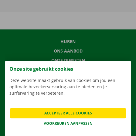
HUREN
ONS AANBOD
ONZE DIENSTEN
Onze site gebruikt cookies
LOCATIES
APP
Deze website maakt gebruik van cookies om jou een
optimale bezoekerservaring aan te bieden en je
VERHUISOPLOSSINGEN
surfervaring te verbeteren.
ACCEPTEER ALLE COOKIES
CONTACTEER ONS
VOORKEUREN AANPASSEN
VEELGESTELDE VRAGEN