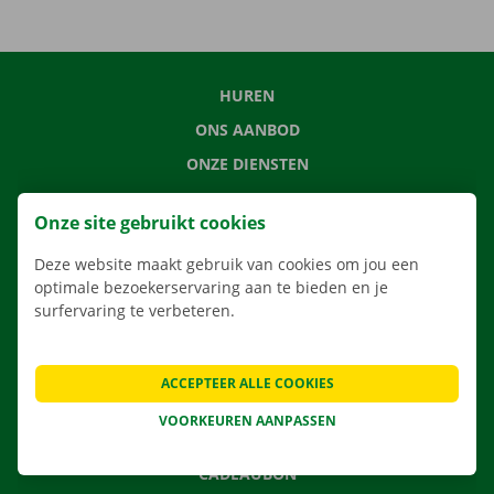
HUREN
ONS AANBOD
ONZE DIENSTEN
LOCATIES
Onze site gebruikt cookies
APP
Deze website maakt gebruik van cookies om jou een
VERHUISOPLOSSINGEN
optimale bezoekerservaring aan te bieden en je
surfervaring te verbeteren.
CONTACTEER ONS
ACCEPTEER ALLE COOKIES
VEELGESTELDE VRAGEN
VOORKEUREN AANPASSEN
NIEUWS
CADEAUBON