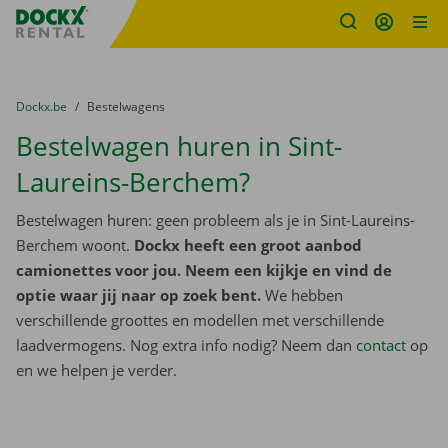
Fratello DEMO
Ga naar inhoud
Taalselectie overslaan
U bevindt zich hier:
van
Dockx.be
naar
Bestelwagens
Bestelwagen huren in Sint-
Laureins-Berchem?
Bestelwagen huren: geen probleem als je in Sint-Laureins-
Berchem woont.
Dockx heeft een groot aanbod
camionettes voor jou. Neem een kijkje en vind de
optie waar jij naar op zoek bent.
We hebben
verschillende groottes en modellen met verschillende
laadvermogens. Nog extra info nodig? Neem dan
contact
op
en we helpen je verder.