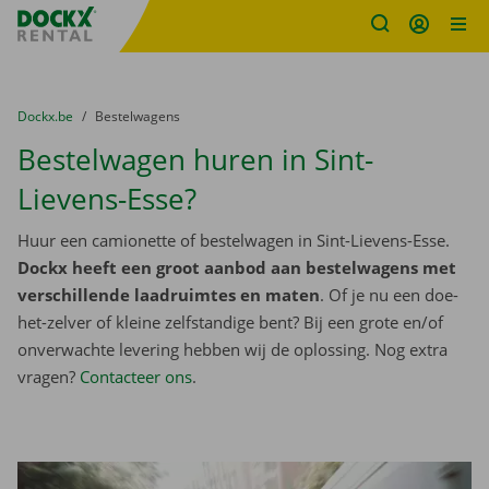
Fratello DEMO
Ga naar inhoud
Taalselectie overslaan
U bevindt zich hier:
van
Dockx.be
naar
Bestelwagens
Bestelwagen huren in Sint-
Lievens-Esse?
Huur een camionette of bestelwagen in Sint-Lievens-Esse.
Dockx heeft een groot aanbod aan bestelwagens met
verschillende laadruimtes en maten
. Of je nu een doe-
het-zelver of kleine zelfstandige bent? Bij een grote en/of
onverwachte levering hebben wij de oplossing. Nog extra
vragen?
Contacteer ons
.