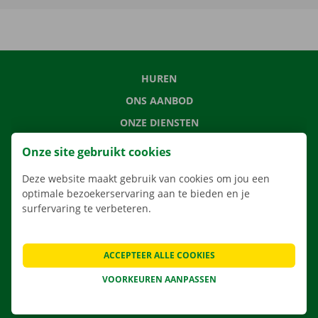
HUREN
ONS AANBOD
ONZE DIENSTEN
LOCATIES
Onze site gebruikt cookies
APP
Deze website maakt gebruik van cookies om jou een
VERHUISOPLOSSINGEN
optimale bezoekerservaring aan te bieden en je
surfervaring te verbeteren.
ACCEPTEER ALLE COOKIES
CONTACTEER ONS
VEELGESTELDE VRAGEN
VOORKEUREN AANPASSEN
NIEUWS