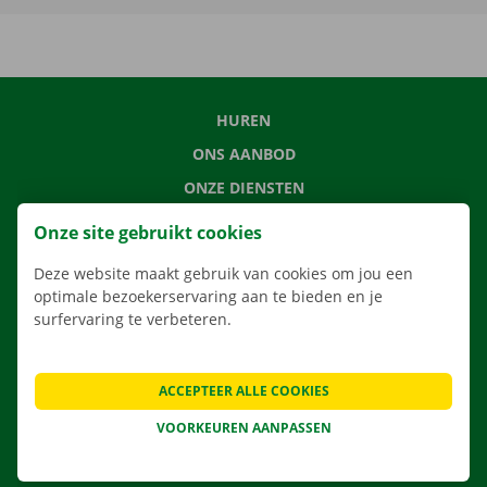
HUREN
ONS AANBOD
ONZE DIENSTEN
LOCATIES
Onze site gebruikt cookies
APP
Deze website maakt gebruik van cookies om jou een
VERHUISOPLOSSINGEN
optimale bezoekerservaring aan te bieden en je
surfervaring te verbeteren.
ACCEPTEER ALLE COOKIES
CONTACTEER ONS
VEELGESTELDE VRAGEN
VOORKEUREN AANPASSEN
NIEUWS