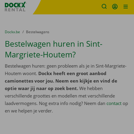
Fratello DEMO
Ga naar inhoud
Taalselectie overslaan
U bevindt zich hier:
van
Dockx.be
naar
Bestelwagens
Bestelwagen huren in Sint-
Margriete-Houtem?
Bestelwagen huren: geen probleem als je in Sint-Margriete-
Houtem woont.
Dockx heeft een groot aanbod
camionettes voor jou. Neem een kijkje en vind de
optie waar jij naar op zoek bent.
We hebben
verschillende groottes en modellen met verschillende
laadvermogens. Nog extra info nodig? Neem dan
contact
op
en we helpen je verder.