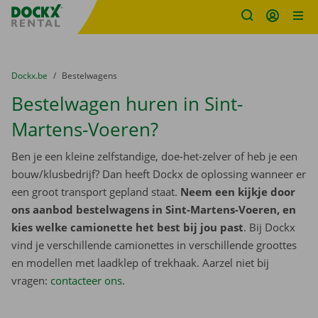
Fratello DEMO
Ga naar inhoud
Taalselectie overslaan
U bevindt zich hier:
van
Dockx.be
naar
Bestelwagens
Bestelwagen huren in Sint-
Martens-Voeren?
Ben je een kleine zelfstandige, doe-het-zelver of heb je een
bouw/klusbedrijf? Dan heeft Dockx de oplossing wanneer er
een groot transport gepland staat.
Neem een kijkje door
ons aanbod bestelwagens in Sint-Martens-Voeren, en
kies welke camionette het best bij jou past
. Bij Dockx
vind je verschillende camionettes in verschillende groottes
en modellen met laadklep of trekhaak. Aarzel niet bij
vragen:
contacteer ons
.