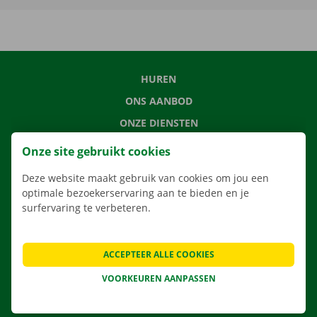
HUREN
ONS AANBOD
ONZE DIENSTEN
LOCATIES
Onze site gebruikt cookies
APP
Deze website maakt gebruik van cookies om jou een
VERHUISOPLOSSINGEN
optimale bezoekerservaring aan te bieden en je
surfervaring te verbeteren.
ACCEPTEER ALLE COOKIES
CONTACTEER ONS
VEELGESTELDE VRAGEN
VOORKEUREN AANPASSEN
NIEUWS