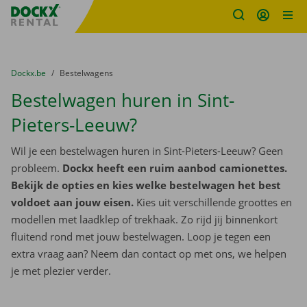
Fratello DEMO
Ga naar inhoud
Taalselectie overslaan
U bevindt zich hier:
van
Dockx.be
naar
Bestelwagens
Bestelwagen huren in Sint-
Pieters-Leeuw?
Wil je een bestelwagen huren in Sint-Pieters-Leeuw? Geen
probleem.
Dockx heeft een ruim aanbod camionettes.
Bekijk de opties en kies welke bestelwagen het best
voldoet aan jouw eisen.
Kies uit verschillende groottes en
modellen met laadklep of trekhaak. Zo rijd jij binnenkort
fluitend rond met jouw bestelwagen. Loop je tegen een
extra vraag aan? Neem dan contact op met ons, we helpen
je met plezier verder.