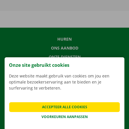
HUREN
ONS AANBOD
ONZE DIENSTEN
Onze site gebruikt cookies
LOCATIES
APP
Deze website maakt gebruik van cookies om jou een
optimale bezoekerservaring aan te bieden en je
VERHUISOPLOSSINGEN
surfervaring te verbeteren.
ACCEPTEER ALLE COOKIES
CONTACTEER ONS
VOORKEUREN AANPASSEN
VEELGESTELDE VRAGEN
NIEUWS