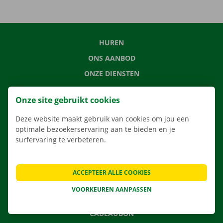
HUREN
ONS AANBOD
ONZE DIENSTEN
LOCATIES
Onze site gebruikt cookies
APP
Deze website maakt gebruik van cookies om jou een
VERHUISOPLOSSINGEN
optimale bezoekerservaring aan te bieden en je
surfervaring te verbeteren.
CONTACTEER ONS
ACCEPTEER ALLE COOKIES
VEELGESTELDE VRAGEN
VOORKEUREN AANPASSEN
NIEUWS
CADEAUBON