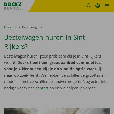
Fratello DEMO
Ga naar inhoud
Taalselectie overslaan
U bevindt zich hier:
van
Dockx.be
naar
Bestelwagens
Bestelwagen huren in Sint-
Rijkers?
Bestelwagen huren: geen probleem als je in Sint-Rijkers
woont.
Dockx heeft een groot aanbod camionettes
voor jou. Neem een kijkje en vind de optie waar jij
naar op zoek bent.
We hebben verschillende groottes en
modellen met verschillende laadvermogens. Nog extra info
nodig? Neem dan
contact
op en we helpen je verder.