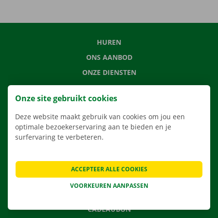
HUREN
ONS AANBOD
ONZE DIENSTEN
LOCATIES
Onze site gebruikt cookies
APP
Deze website maakt gebruik van cookies om jou een
VERHUISOPLOSSINGEN
optimale bezoekerservaring aan te bieden en je
surfervaring te verbeteren.
CONTACTEER ONS
ACCEPTEER ALLE COOKIES
VEELGESTELDE VRAGEN
VOORKEUREN AANPASSEN
NIEUWS
CADEAUBON