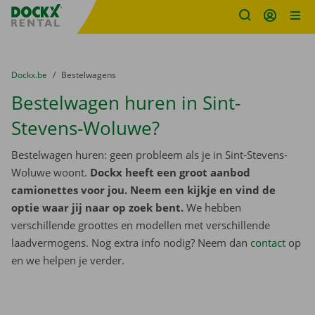
Fratello DEMO
Ga naar inhoud
Taalselectie overslaan
U bevindt zich hier:
van
Dockx.be
naar
Bestelwagens
Bestelwagen huren in Sint-
Stevens-Woluwe?
Bestelwagen huren: geen probleem als je in Sint-Stevens-
Woluwe woont.
Dockx heeft een groot aanbod
camionettes voor jou. Neem een kijkje en vind de
optie waar jij naar op zoek bent.
We hebben
verschillende groottes en modellen met verschillende
laadvermogens. Nog extra info nodig? Neem dan
contact
op
en we helpen je verder.