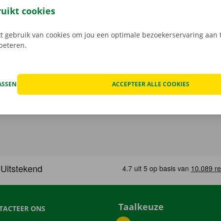
gratis app voor Android via de
Google Play Store
, of voor i
ruikt cookies
 gebruik van cookies om jou een optimale bezoekerservaring aan t
rbeteren.
ASSEN
ACCEPTEER ALLE COOKIES
Taalkeuze
TACTEER ONS