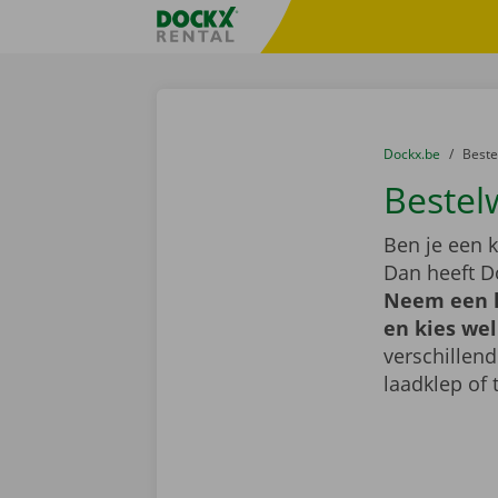
Ga naar inhoud
Taalselectie overslaan
Fratello DEMO
U bevindt zich hi
van
Dockx.be
naar
Best
Bestel
Ben je een k
Dan heeft D
Neem een ki
en kies wel
verschillen
laadklep of 