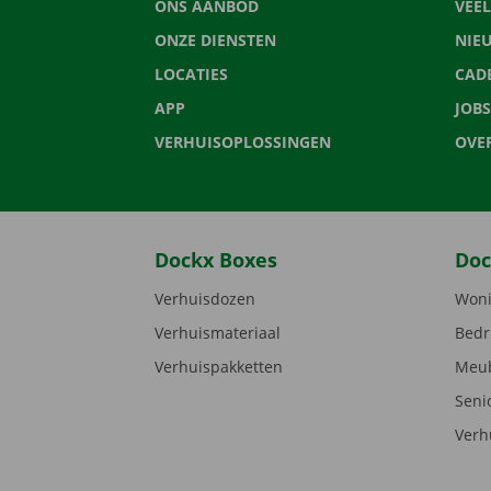
ONS AANBOD
VEE
ONZE DIENSTEN
NIE
LOCATIES
CAD
APP
JOBS
VERHUISOPLOSSINGEN
OVE
Dockx Boxes
Doc
Verhuisdozen
Woni
Verhuismateriaal
Bedr
Verhuispakketten
Meub
Seni
Verh