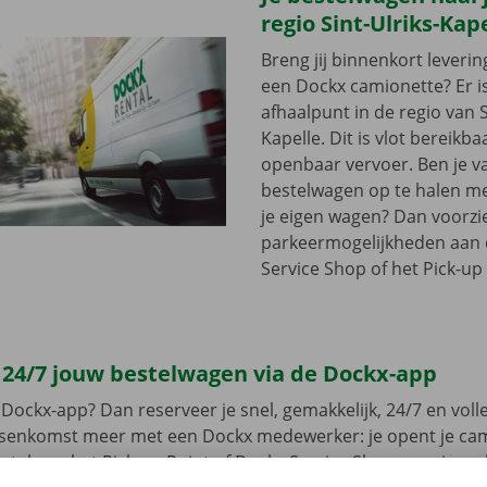
regio Sint-Ulriks-Kap
Breng jij binnenkort leveri
een Dockx camionette? Er i
afhaalpunt in de regio van S
Kapelle. Dit is vlot bereikb
openbaar vervoer. Ben je v
bestelwagen op te halen met
je eigen wagen? Dan voorzi
parkeermogelijkheden aan
Service Shop of het Pick-up 
 24/7 jouw bestelwagen via de Dockx-app
Dockx-app? Dan reserveer je snel, gemakkelijk, 24/7 en volled
ussenkomst meer met een Dockx medewerker: je opent je ca
leutel aan het Pick-up Point of Dockx Service Shop naar jouw