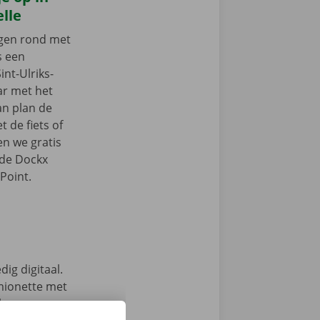
elle
ngen rond met
s een
int-Ulriks-
aar met het
an plan de
 de fiets of
en we gratis
 de Dockx
Point.
ig digitaal.
mionette met
 keuze.