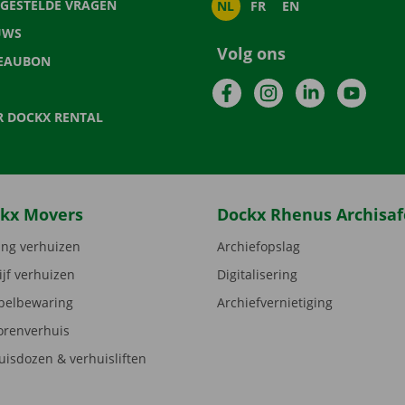
LGESTELDE VRAGEN
NL
FR
EN
UWS
Volg ons
EAUBON
Facebook
Instagram
LinkedIn
YouTu
R DOCKX RENTAL
kx Movers
Dockx Rhenus Archisaf
ng verhuizen
Archiefopslag
ijf verhuizen
Digitalisering
elbewaring
Archiefvernietiging
orenverhuis
uisdozen & verhuisliften