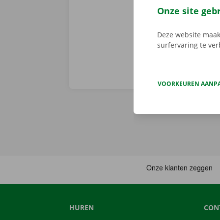
Download de 
Onze site geb
App Store
.
Deze website maakt
surfervaring te ve
VOORKEUREN AANP
HUREN
CON