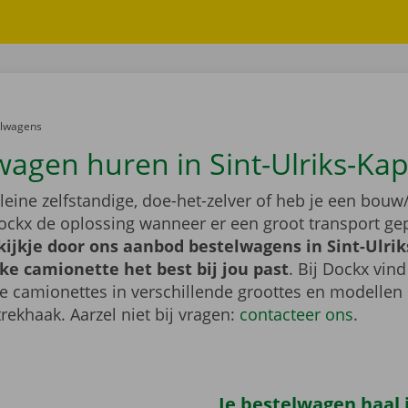
er:
elwagens
wagen huren in Sint-Ulriks-Kap
leine zelfstandige, doe-het-zelver of heb je een bouw/
ockx de oplossing wanneer er een groot transport gep
jkje door ons aanbod bestelwagens in Sint-Ulrik
ke camionette het best bij jou past
. Bij Dockx vind
de camionettes in verschillende groottes en modellen
trekhaak. Aarzel niet bij vragen:
contacteer ons
.
Je bestelwagen haal j