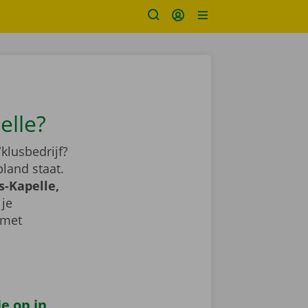
elle?
klusbedrijf?
land staat.
s-Kapelle,
 je
 met
e op in