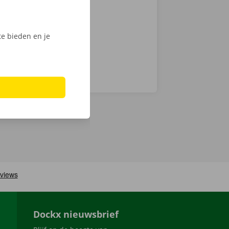
Phone via de
e bieden en je
Dockx nieuwsbrief