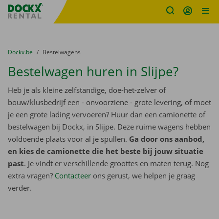
Fratello DEMO
Ga naar inhoud
Taalselectie overslaan
U bevindt zich hier:
van
Dockx.be
naar
Bestelwagens
Bestelwagen huren in Slijpe?
Heb je als kleine zelfstandige, doe-het-zelver of
bouw/klusbedrijf een - onvoorziene - grote levering, of moet
je een grote lading vervoeren? Huur dan een camionette of
bestelwagen bij Dockx, in Slijpe. Deze ruime wagens hebben
voldoende plaats voor al je spullen.
Ga door ons aanbod,
en kies de camionette die het beste bij jouw situatie
past
. Je vindt er verschillende groottes en maten terug. Nog
extra vragen?
Contacteer
ons gerust, we helpen je graag
verder.