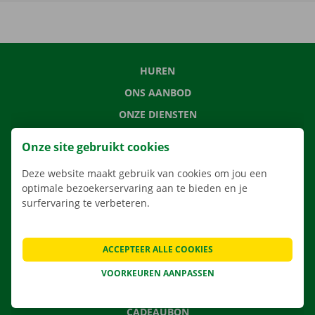
HUREN
ONS AANBOD
ONZE DIENSTEN
LOCATIES
Onze site gebruikt cookies
APP
Deze website maakt gebruik van cookies om jou een
VERHUISOPLOSSINGEN
optimale bezoekerservaring aan te bieden en je
surfervaring te verbeteren.
CONTACTEER ONS
ACCEPTEER ALLE COOKIES
VEELGESTELDE VRAGEN
VOORKEUREN AANPASSEN
NIEUWS
CADEAUBON