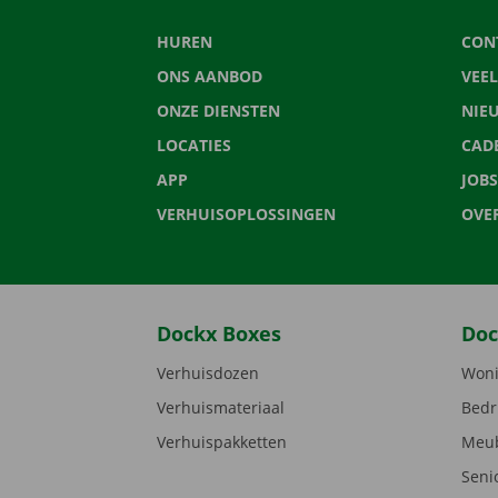
HUREN
CON
ONS AANBOD
VEE
ONZE DIENSTEN
NIE
LOCATIES
CAD
APP
JOBS
VERHUISOPLOSSINGEN
OVE
Dockx Boxes
Doc
Verhuisdozen
Woni
Verhuismateriaal
Bedr
Verhuispakketten
Meub
Seni