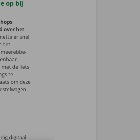
e op bij
Shops
d over het
ette er snel
t het
 Smeerebbe-
penbaar
 met de fiets
ngs te
aats om deze
e bestelwagen
ig digitaal.