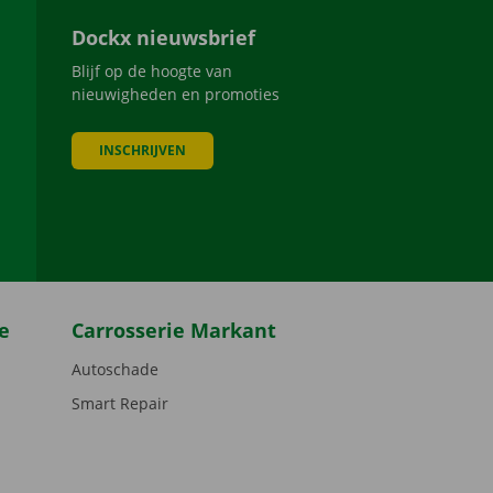
Dockx nieuwsbrief
Blijf op de hoogte van
nieuwigheden en promoties
INSCHRIJVEN
be
e
Carrosserie Markant
Autoschade
Smart Repair