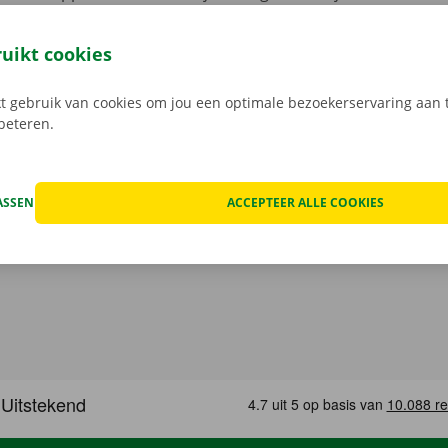
ussenkomst meer met een Dockx medewerker: je opent je ca
leutel aan het Pick-up Point of Dockx Service Shop naar jouw
ruikt cookies
gratis app voor Android via de
Google Play Store
, of voor i
 gebruik van cookies om jou een optimale bezoekerservaring aan t
rbeteren.
ASSEN
ACCEPTEER ALLE COOKIES