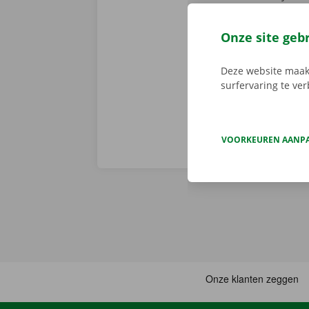
Er is geen t
de digitale s
Onze site geb
Download de 
App Store
.
Deze website maakt
surfervaring te ve
VOORKEUREN AANP