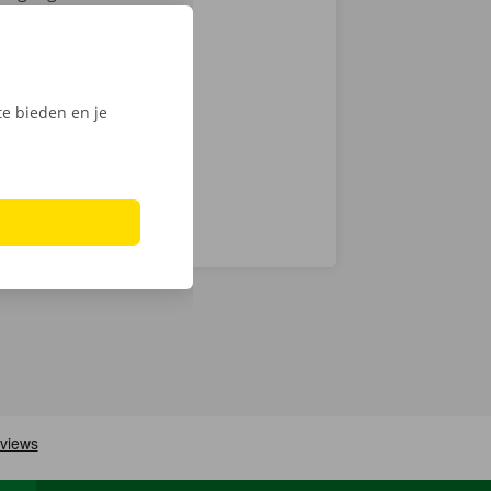
mionette met
 keuze.
Phone via de
e bieden en je