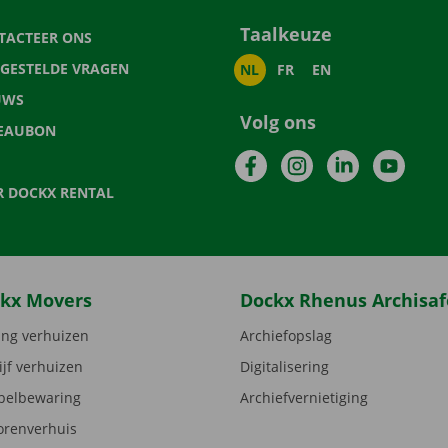
Taalkeuze
TACTEER ONS
LGESTELDE VRAGEN
NL
FR
EN
UWS
Volg ons
EAUBON
Facebook
Instagram
LinkedIn
YouTu
R DOCKX RENTAL
kx Movers
Dockx Rhenus Archisaf
ng verhuizen
Archiefopslag
ijf verhuizen
Digitalisering
elbewaring
Archiefvernietiging
orenverhuis