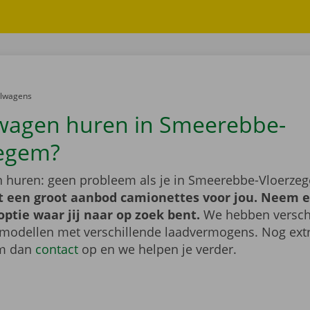
er:
elwagens
wagen huren in Smeerebbe-
zegem?
 huren: geen probleem als je in Smeerebbe-Vloerze
t een groot aanbod camionettes voor jou. Neem e
optie waar jij naar op zoek bent.
We hebben versch
 modellen met verschillende laadvermogens. Nog extr
m dan
contact
op en we helpen je verder.