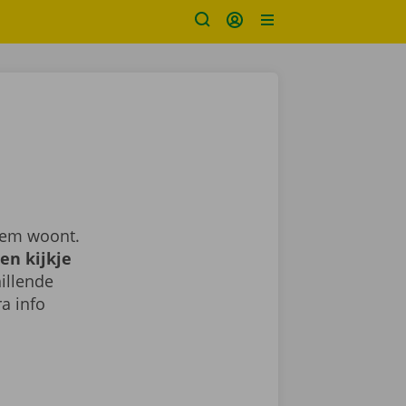
gem woont.
en kijkje
illende
a info