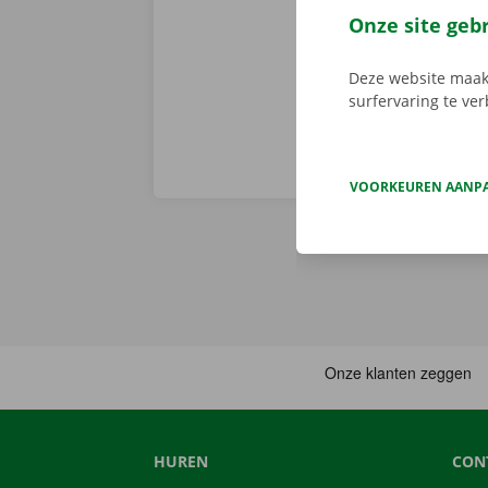
je afhaalpunt
Onze site geb
vertrekken. 
Deze website maakt
surfervaring te ve
VOORKEUREN AANP
HUREN
CON