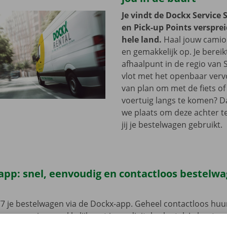
Je vindt de Dockx Service 
en Pick-up Points versprei
hele land.
Haal jouw camion
en gemakkelijk op. Je bereik
afhaalpunt in de regio van S
vlot met het openbaar vervo
van plan om met de fiets of 
voertuig langs te komen? D
we plaats om deze achter te 
jij je bestelwagen gebruikt.
app: snel, eenvoudig en contactloos bestelw
7 je bestelwagen via de Dockx-app. Geheel contactloos huur
eze open je gemakkelijk met jouw digitale sleutel. Je bent zo