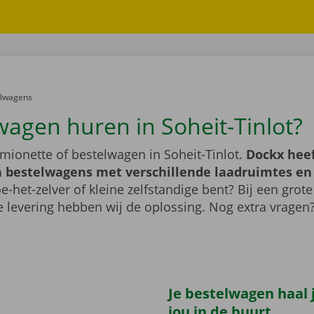
er:
elwagens
wagen huren in Soheit-Tinlot?
mionette of bestelwagen in Soheit-Tinlot.
Dockx heef
 bestelwagens met verschillende laadruimtes e
e-het-zelver of kleine zelfstandige bent? Bij een grote
 levering hebben wij de oplossing. Nog extra vragen
Je bestelwagen haal j
jou in de buurt