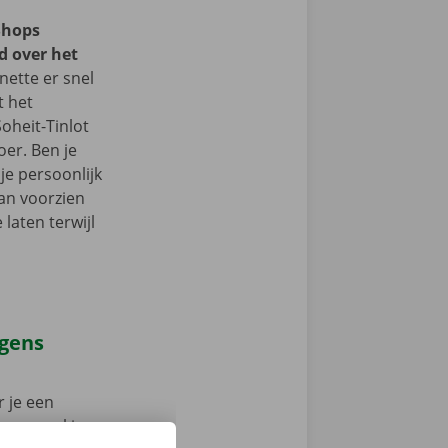
Shops
d over het
ette er snel
t het
oheit-Tinlot
er. Ben je
je persoonlijk
an voorzien
laten terwijl
agens
 je een
 op weg: kies