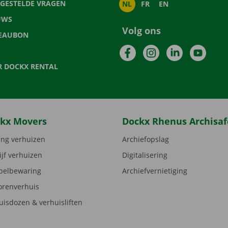
LGESTELDE VRAGEN
NL
FR
EN
UWS
Volg ons
EAUBON
Facebook
Instagram
LinkedIn
YouTu
R DOCKX RENTAL
kx Movers
Dockx Rhenus Archisaf
ng verhuizen
Archiefopslag
ijf verhuizen
Digitalisering
elbewaring
Archiefvernietiging
orenverhuis
uisdozen & verhuisliften