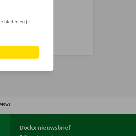
nt klaar om te
e bieden en je
Dockx nieuwsbrief