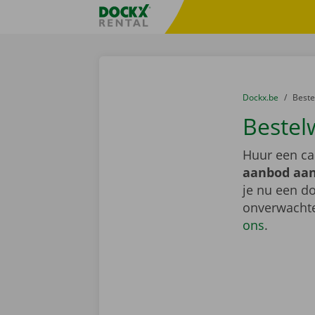
Ga naar inhoud
Taalselectie overslaan
Fratello DEMO
U bevindt zich hi
van
Dockx.be
naar
Best
Bestel
Huur een ca
aanbod aan
je nu een do
onverwachte
ons
.