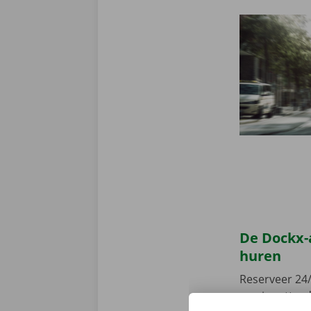
De Dockx-
huren
Reserveer 24/
camionette, d