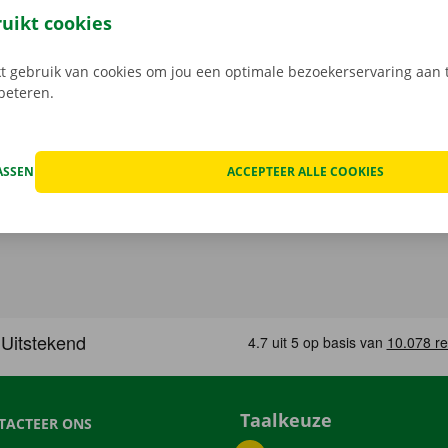
, maak je keuze uit het aanbod voertuigen, reken af en je be
ruikt cookies
Download de gratis app nu voor
Android
, of
Apple
.
 gebruik van cookies om jou een optimale bezoekerservaring aan t
rbeteren.
ASSEN
ACCEPTEER ALLE COOKIES
Taalkeuze
TACTEER ONS