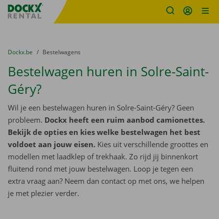
Fratello DEMO
Ga naar inhoud
Taalselectie overslaan
U bevindt zich hier:
van
Dockx.be
naar
Bestelwagens
Bestelwagen huren in Solre-Saint-
Géry?
Wil je een bestelwagen huren in Solre-Saint-Géry? Geen
probleem.
Dockx heeft een ruim aanbod camionettes.
Bekijk de opties en kies welke bestelwagen het best
voldoet aan jouw eisen.
Kies uit verschillende groottes en
modellen met laadklep of trekhaak. Zo rijd jij binnenkort
fluitend rond met jouw bestelwagen. Loop je tegen een
extra vraag aan? Neem dan contact op met ons, we helpen
je met plezier verder.