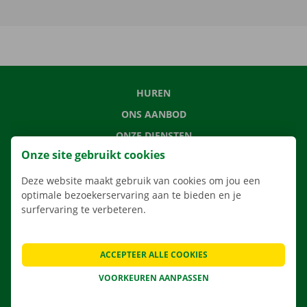
HUREN
ONS AANBOD
ONZE DIENSTEN
Onze site gebruikt cookies
LOCATIES
APP
Deze website maakt gebruik van cookies om jou een
optimale bezoekerservaring aan te bieden en je
VERHUISOPLOSSINGEN
surfervaring te verbeteren.
ACCEPTEER ALLE COOKIES
CONTACTEER ONS
VOORKEUREN AANPASSEN
VEELGESTELDE VRAGEN
NIEUWS