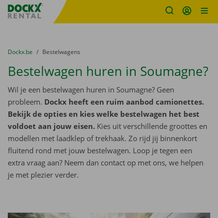
Fratello DEMO
Ga naar inhoud
Taalselectie overslaan
U bevindt zich hier:
van
Dockx.be
naar
Bestelwagens
Bestelwagen huren in Soumagne?
Wil je een bestelwagen huren in Soumagne? Geen
probleem.
Dockx heeft een ruim aanbod camionettes.
Bekijk de opties en kies welke bestelwagen het best
voldoet aan jouw eisen.
Kies uit verschillende groottes en
modellen met laadklep of trekhaak. Zo rijd jij binnenkort
fluitend rond met jouw bestelwagen. Loop je tegen een
extra vraag aan? Neem dan contact op met ons, we helpen
je met plezier verder.