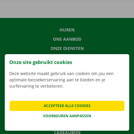
HUREN
ONS AANBOD
ONZE DIENSTEN
LOCATIES
Onze site gebruikt cookies
APP
Deze website maakt gebruik van cookies om jou een
VERHUISOPLOSSINGEN
optimale bezoekerservaring aan te bieden en je
surfervaring te verbeteren.
CONTACTEER ONS
ACCEPTEER ALLE COOKIES
VEELGESTELDE VRAGEN
VOORKEUREN AANPASSEN
NIEUWS
CADEAUBON