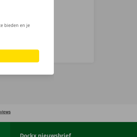
 keuze.
Phone via de
e bieden en je
Dockx nieuwsbrief