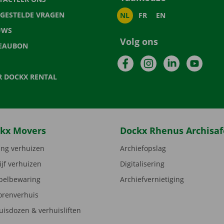
LGESTELDE VRAGEN
NL
FR
EN
UWS
Volg ons
EAUBON
Facebook
Instagram
LinkedIn
YouTu
R DOCKX RENTAL
kx Movers
Dockx Rhenus Archisaf
ng verhuizen
Archiefopslag
ijf verhuizen
Digitalisering
elbewaring
Archiefvernietiging
orenverhuis
uisdozen & verhuisliften