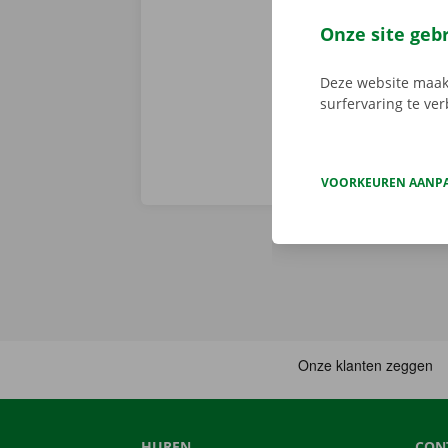
de digitale s
Download de 
Onze site geb
App Store
.
Deze website maakt
surfervaring te ve
VOORKEUREN AANP
HUREN
CON