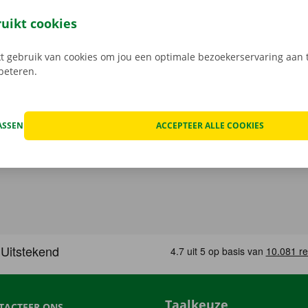
leutel aan het Pick-up Point of Dockx Service Shop naar jouw
gratis app voor Android via de
Google Play Store
, of voor i
ruikt cookies
 gebruik van cookies om jou een optimale bezoekerservaring aan t
rbeteren.
ASSEN
ACCEPTEER ALLE COOKIES
Taalkeuze
TACTEER ONS