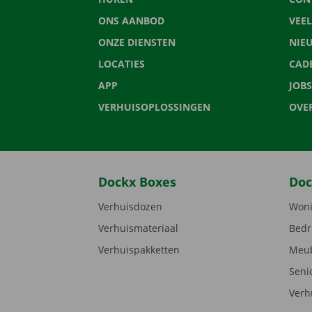
ONS AANBOD
VEE
ONZE DIENSTEN
NIE
LOCATIES
CAD
APP
JOBS
VERHUISOPLOSSINGEN
OVE
Dockx Boxes
Doc
Verhuisdozen
Woni
Verhuismateriaal
Bedr
Verhuispakketten
Meub
Seni
Verh