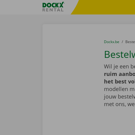
Ga naar inhoud
Taalselectie overslaan
Fratello DEMO
U bevindt zich hi
van
Dockx.be
naar
Best
Bestel
Wil je een 
ruim aanbo
het best vo
modellen met
jouw bestel
met ons, we