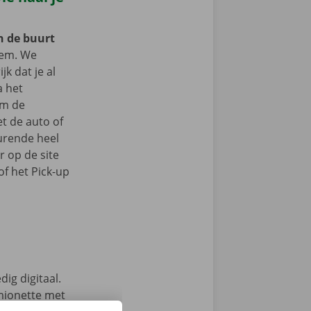
in de buurt
em. We
jk dat je al
a het
om de
t de auto of
durende heel
r op de site
f het Pick-up
ig digitaal.
mionette met