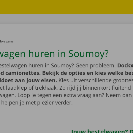
er:
elwagens
wagen huren in Soumoy?
bestelwagen huren in Soumoy? Geen probleem.
Dockx
d camionettes. Bekijk de opties en kies welke b
ldoet aan jouw eisen.
Kies uit verschillende grootte
 laadklep of trekhaak. Zo rijd jij binnenkort fluiten
wagen. Loop je tegen een extra vraag aan? Neem dan
 helpen je met plezier verder.
Jouw bestelwagen? Di