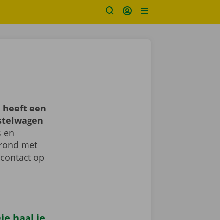
 heeft een
estelwagen
s en
d rond met
 contact op
e haal je