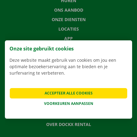
HUREN
ONS AANBOD
ONZE DIENSTEN
LOCATIES
APP
VERHUISOPLOSSINGEN
Onze site gebruikt cookies
Deze website maakt gebruik van cookies om jou een
optimale bezoekerservaring aan te bieden en je
surfervaring te verbeteren.
CONTACTEER ONS
VEELGESTELDE VRAGEN
ACCEPTEER ALLE COOKIES
NIEUWS
VOORKEUREN AANPASSEN
CADEAUBON
JOBS
OVER DOCKX RENTAL