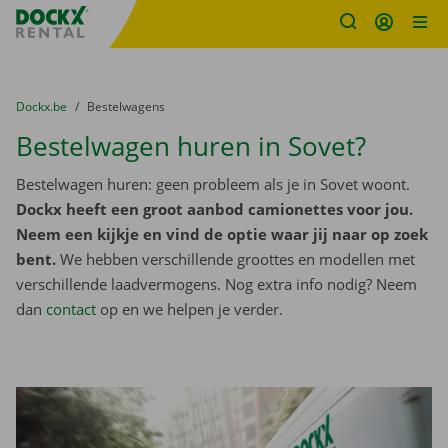
Fratello DEMO
Ga naar inhoud
Taalselectie overslaan
U bevindt zich hier:
van
Dockx.be
naar
Bestelwagens
Bestelwagen huren in Sovet?
Bestelwagen huren: geen probleem als je in Sovet woont.
Dockx heeft een groot aanbod camionettes voor jou.
Neem een kijkje en vind de optie waar jij naar op zoek
bent.
We hebben verschillende groottes en modellen met
verschillende laadvermogens. Nog extra info nodig? Neem
dan
contact
op en we helpen je verder.