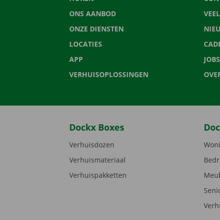
ONS AANBOD
VEE
ONZE DIENSTEN
NIE
LOCATIES
CAD
APP
JOBS
VERHUISOPLOSSINGEN
OVE
Dockx Boxes
Doc
Verhuisdozen
Woni
Verhuismateriaal
Bedr
Verhuispakketten
Meub
Seni
Verh