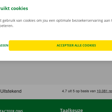
e digitale sleutel. Vind de app voor
Android
of
Apple
, en bek
ruikt cookies
 gebruik van cookies om jou een optimale bezoekerservaring aan t
rbeteren.
ASSEN
ACCEPTEER ALLE COOKIES
Taalkeuze
TACTEER ONS