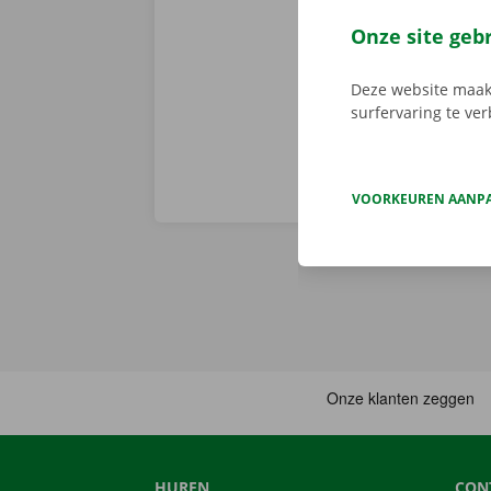
je deze met d
Onze site geb
aanbod.
Deze website maakt
surfervaring te ve
VOORKEUREN AANP
HUREN
CON