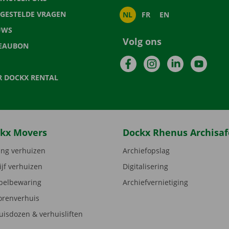
LGESTELDE VRAGEN
NL
FR
EN
UWS
Volg ons
EAUBON
Facebook
Instagram
LinkedIn
YouTu
R DOCKX RENTAL
kx Movers
Dockx Rhenus Archisaf
ng verhuizen
Archiefopslag
ijf verhuizen
Digitalisering
elbewaring
Archiefvernietiging
orenverhuis
uisdozen & verhuisliften