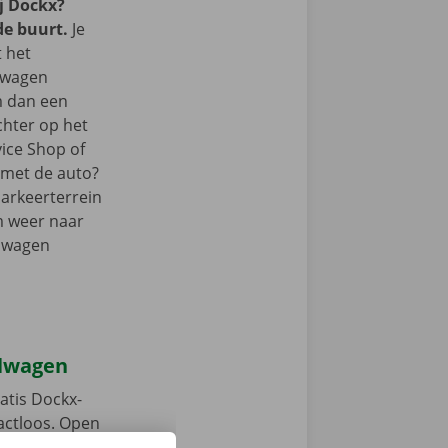
j Dockx?
de buurt.
Je
t het
lwagen
m dan een
chter op het
vice Shop of
r met de auto?
parkeerterrein
m weer naar
elwagen
elwagen
atis Dockx-
tactloos. Open
, ontgrendel