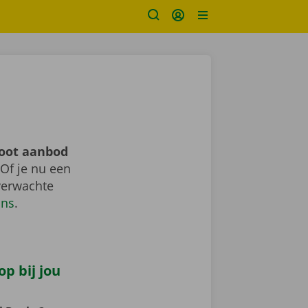
root aanbod
 Of je nu een
nverwachte
ons
.
p bij jou