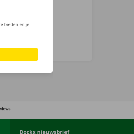
ijk het
e bieden en je
Dockx nieuwsbrief