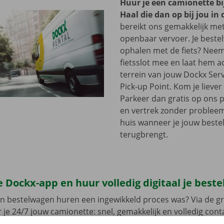
Huur je een camionette bi
Haal die dan op bij jou in 
bereikt ons gemakkelijk me
openbaar vervoer. Je beste
ophalen met de fiets? Nee
fietsslot mee en laat hem a
terrein van jouw Dockx Ser
Pick-up Point. Kom je lieve
Parkeer dan gratis op ons 
en vertrek zonder problee
huis wanneer je jouw best
terugbrengt.
 Dockx-app en huur volledig digitaal je best
en bestelwagen huren een ingewikkeld proces was? Via de gr
 je 24/7 jouw camionette: snel, gemakkelijk en volledig con
jouw model en reken af. Wanneer je de bestelwagen ophaalt