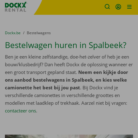
Fratello DEMO
Ga naar inhoud
Taalselectie overslaan
U bevindt zich hier:
van
Dockx.be
naar
Bestelwagens
Bestelwagen huren in Spalbeek?
Ben je een kleine zelfstandige, doe-het-zelver of heb je een
bouw/klusbedrijf? Dan heeft Dockx de oplossing wanneer er
een groot transport gepland staat.
Neem een kijkje door
ons aanbod bestelwagens in Spalbeek, en kies welke
camionette het best bij jou past
. Bij Dockx vind je
verschillende camionettes in verschillende groottes en
modellen met laadklep of trekhaak. Aarzel niet bij vragen:
contacteer ons
.