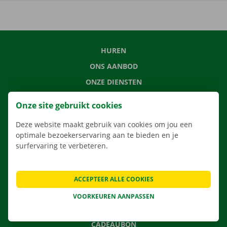
HUREN
ONS AANBOD
ONZE DIENSTEN
LOCATIES
Onze site gebruikt cookies
APP
Deze website maakt gebruik van cookies om jou een
VERHUISOPLOSSINGEN
optimale bezoekerservaring aan te bieden en je
surfervaring te verbeteren.
CONTACTEER ONS
ACCEPTEER ALLE COOKIES
VEELGESTELDE VRAGEN
VOORKEUREN AANPASSEN
NIEUWS
CADEAUBON