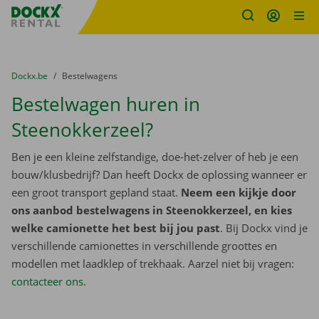
Fratello DEMO
Ga naar inhoud
Taalselectie overslaan
U bevindt zich hier:
van
Dockx.be
naar
Bestelwagens
Bestelwagen huren in
Steenokkerzeel?
Ben je een kleine zelfstandige, doe-het-zelver of heb je een
bouw/klusbedrijf? Dan heeft Dockx de oplossing wanneer er
een groot transport gepland staat.
Neem een kijkje door
ons aanbod bestelwagens in Steenokkerzeel, en kies
welke camionette het best bij jou past
. Bij Dockx vind je
verschillende camionettes in verschillende groottes en
modellen met laadklep of trekhaak. Aarzel niet bij vragen:
contacteer ons
.