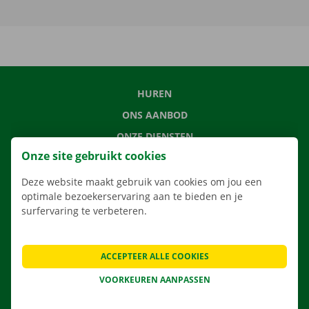
HUREN
ONS AANBOD
ONZE DIENSTEN
Onze site gebruikt cookies
LOCATIES
APP
Deze website maakt gebruik van cookies om jou een
optimale bezoekerservaring aan te bieden en je
VERHUISOPLOSSINGEN
surfervaring te verbeteren.
ACCEPTEER ALLE COOKIES
CONTACTEER ONS
VOORKEUREN AANPASSEN
VEELGESTELDE VRAGEN
NIEUWS