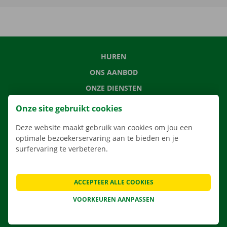
HUREN
ONS AANBOD
ONZE DIENSTEN
LOCATIES
Onze site gebruikt cookies
APP
Deze website maakt gebruik van cookies om jou een
VERHUISOPLOSSINGEN
optimale bezoekerservaring aan te bieden en je
surfervaring te verbeteren.
ACCEPTEER ALLE COOKIES
CONTACTEER ONS
VEELGESTELDE VRAGEN
VOORKEUREN AANPASSEN
NIEUWS