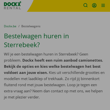
Fratello DEMO
Ga naar inhoud
Taalselectie overslaan
U bevindt zich hier:
van
Dockx.be
naar
Bestelwagens
Bestelwagen huren in
Sterrebeek?
Wil je een bestelwagen huren in Sterrebeek? Geen
probleem.
Dockx heeft een ruim aanbod camionettes.
Bekijk de opties en kies welke bestelwagen het best
voldoet aan jouw eisen.
Kies uit verschillende groottes en
modellen met laadklep of trekhaak. Zo rijd jij binnenkort
fluitend rond met jouw bestelwagen. Loop je tegen een
extra vraag aan? Neem dan contact op met ons, we helpen
je met plezier verder.