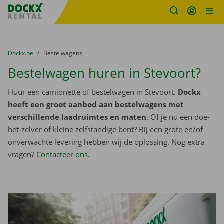
Fratello DEMO
Ga naar inhoud
Taalselectie overslaan
U bevindt zich hier:
van
Dockx.be
naar
Bestelwagens
Bestelwagen huren in Stevoort?
Huur een camionette of bestelwagen in Stevoort.
Dockx
heeft een groot aanbod aan bestelwagens met
verschillende laadruimtes en maten
. Of je nu een doe-
het-zelver of kleine zelfstandige bent? Bij een grote en/of
onverwachte levering hebben wij de oplossing. Nog extra
vragen?
Contacteer ons
.