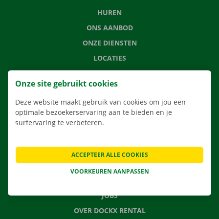
HUREN
ONS AANBOD
ONZE DIENSTEN
LOCATIES
APP
Onze site gebruikt cookies
VERHUISOPLOSSINGEN
Deze website maakt gebruik van cookies om jou een
optimale bezoekerservaring aan te bieden en je
surfervaring te verbeteren.
CONTACTEER ONS
VEELGESTELDE VRAGEN
ACCEPTEER ALLE COOKIES
NIEUWS
VOORKEUREN AANPASSEN
CADEAUBON
JOBS
OVER DOCKX RENTAL