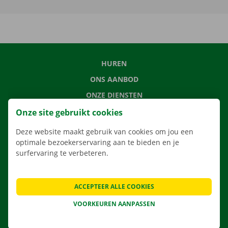
HUREN
ONS AANBOD
ONZE DIENSTEN
LOCATIES
Onze site gebruikt cookies
APP
Deze website maakt gebruik van cookies om jou een
optimale bezoekerservaring aan te bieden en je
VERHUISOPLOSSINGEN
surfervaring te verbeteren.
ACCEPTEER ALLE COOKIES
CONTACTEER ONS
VOORKEUREN AANPASSEN
VEELGESTELDE VRAGEN
NIEUWS