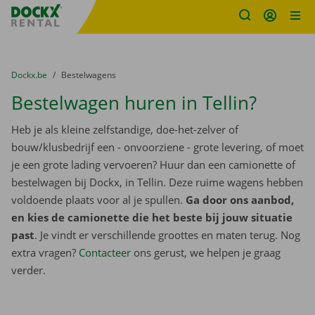
Fratello DEMO
Ga naar inhoud
Taalselectie overslaan
U bevindt zich hier:
van
Dockx.be
naar
Bestelwagens
Bestelwagen huren in Tellin?
Heb je als kleine zelfstandige, doe-het-zelver of
bouw/klusbedrijf een - onvoorziene - grote levering, of moet
je een grote lading vervoeren? Huur dan een camionette of
bestelwagen bij Dockx, in Tellin. Deze ruime wagens hebben
voldoende plaats voor al je spullen.
Ga door ons aanbod,
en kies de camionette die het beste bij jouw situatie
past
. Je vindt er verschillende groottes en maten terug. Nog
extra vragen?
Contacteer
ons gerust, we helpen je graag
verder.