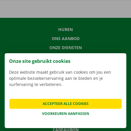
HUREN
ONS AANBOD
ONZE DIENSTEN
LOCATIES
Onze site gebruikt cookies
APP
Deze website maakt gebruik van cookies om jou een
VERHUISOPLOSSINGEN
optimale bezoekerservaring aan te bieden en je
surfervaring te verbeteren.
CONTACTEER ONS
ACCEPTEER ALLE COOKIES
VEELGESTELDE VRAGEN
VOORKEUREN AANPASSEN
NIEUWS
CADEAUBON