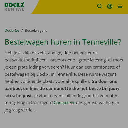
Fratello DEMO
Ga naar inhoud
Taalselectie overslaan
U bevindt zich hier:
van
Dockx.be
naar
Bestelwagens
Bestelwagen huren in Tenneville?
Heb je als kleine zelfstandige, doe-het-zelver of
bouw/klusbedrijf een - onvoorziene - grote levering, of moet
je een grote lading vervoeren? Huur dan een camionette of
bestelwagen bij Dockx, in Tenneville. Deze ruime wagens
hebben voldoende plaats voor al je spullen.
Ga door ons
aanbod, en kies de camionette die het beste bij jouw
situatie past
. Je vindt er verschillende groottes en maten
terug. Nog extra vragen?
Contacteer
ons gerust, we helpen
je graag verder.