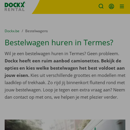
Fratello DEMO
Ga naar inhoud
Taalselectie overslaan
U bevindt zich hier:
van
Dockx.be
naar
Bestelwagens
Bestelwagen huren in Termes?
Wil je een bestelwagen huren in Termes? Geen probleem.
Dockx heeft een ruim aanbod camionettes. Bekijk de
opties en kies welke bestelwagen het best voldoet aan
jouw eisen.
Kies uit verschillende groottes en modellen met
laadklep of trekhaak. Zo rijd jij binnenkort fluitend rond met
jouw bestelwagen. Loop je tegen een extra vraag aan? Neem
dan contact op met ons, we helpen je met plezier verder.