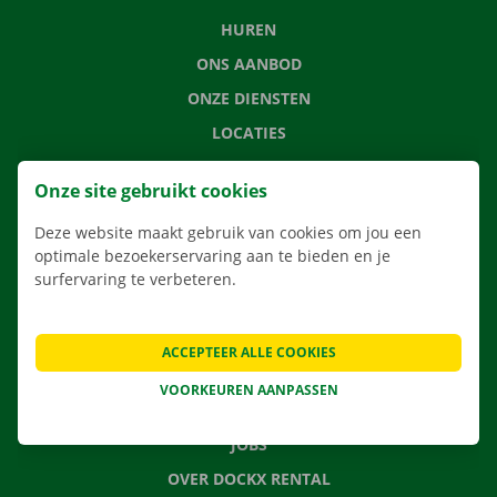
HUREN
ONS AANBOD
ONZE DIENSTEN
LOCATIES
APP
Onze site gebruikt cookies
VERHUISOPLOSSINGEN
Deze website maakt gebruik van cookies om jou een
optimale bezoekerservaring aan te bieden en je
surfervaring te verbeteren.
CONTACTEER ONS
VEELGESTELDE VRAGEN
ACCEPTEER ALLE COOKIES
NIEUWS
VOORKEUREN AANPASSEN
CADEAUBON
JOBS
OVER DOCKX RENTAL