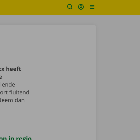
x heeft
e
llende
ort fluitend
 Neem dan
op in regio