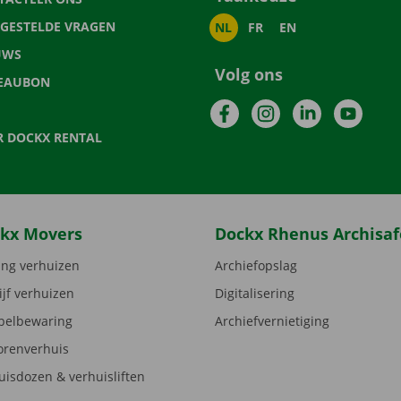
LGESTELDE VRAGEN
NL
FR
EN
UWS
Volg ons
EAUBON
Facebook
Instagram
LinkedIn
YouTu
R DOCKX RENTAL
kx Movers
Dockx Rhenus Archisaf
ng verhuizen
Archiefopslag
ijf verhuizen
Digitalisering
elbewaring
Archiefvernietiging
orenverhuis
uisdozen & verhuisliften