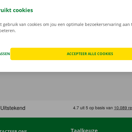
jouw model en reken af. Wanneer je de bestelwagen ophaalt
e digitale sleutel. Vind de app voor
Android
of
Apple
, en bek
ruikt cookies
 gebruik van cookies om jou een optimale bezoekerservaring aan t
rbeteren.
ASSEN
ACCEPTEER ALLE COOKIES
Taalkeuze
TACTEER ONS