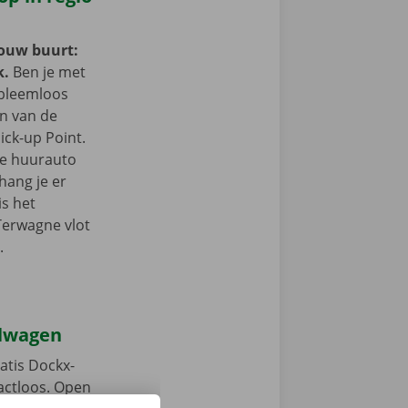
jouw buurt:
k.
Ben je met
obleemloos
in van de
ick-up Point.
e de huurauto
hang je er
is het
Terwagne vlot
.
elwagen
atis Dockx-
tactloos. Open