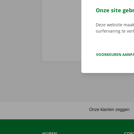
de app, kies 
je deze met d
Onze site geb
aanbod.
Deze website maakt
surfervaring te ve
VOORKEUREN AANP
HUREN
CON