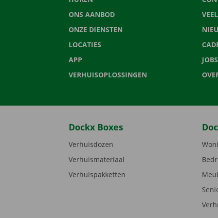
ONS AANBOD
VEE
ONZE DIENSTEN
NIE
LOCATIES
CAD
APP
JOBS
VERHUISOPLOSSINGEN
OVE
Dockx Boxes
Doc
Verhuisdozen
Woni
Verhuismateriaal
Bedr
Verhuispakketten
Meub
Seni
Verh