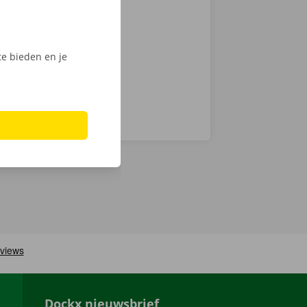
, ontgrendel
ijk het
e bieden en je
Dockx nieuwsbrief