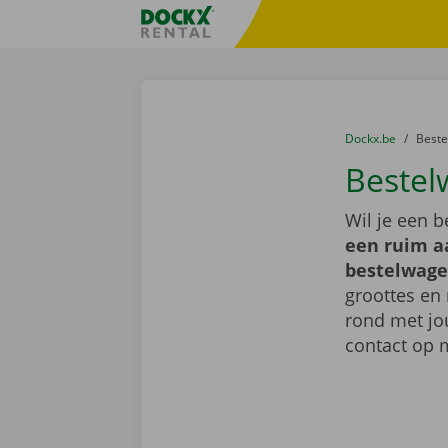
Ga naar inhoud
Taalselectie overslaan
Fratello DEMO
U bevindt zich hi
van
Dockx.be
naar
Best
Bestel
Wil je een 
een ruim a
bestelwage
groottes en 
rond met jo
contact op 