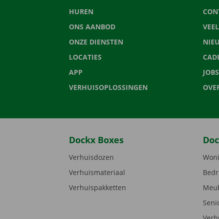
HUREN
CON
ONS AANBOD
VEE
ONZE DIENSTEN
NIE
LOCATIES
CAD
APP
JOBS
VERHUISOPLOSSINGEN
OVE
Dockx Boxes
Doc
Verhuisdozen
Woni
Verhuismateriaal
Bedr
Verhuispakketten
Meub
Seni
Verh