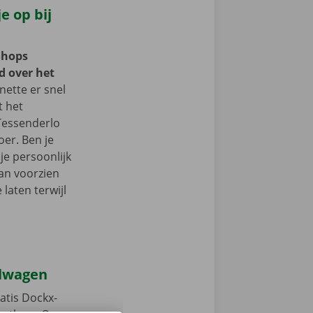
e op bij
Shops
d over het
ette er snel
t het
 Tessenderlo
er. Ben je
je persoonlijk
an voorzien
laten terwijl
elwagen
atis Dockx-