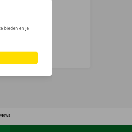
tactloos. Open
, ontgrendel
ijk het
e bieden en je