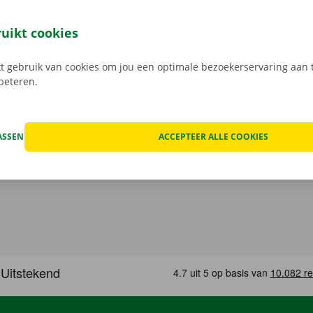
 je 24/7 jouw camionette: snel, gemakkelijk en volledig con
jouw model en reken af. Wanneer je de bestelwagen ophaalt
ruikt cookies
e digitale sleutel. Vind de app voor
Android
of
Apple
, en bek
 gebruik van cookies om jou een optimale bezoekerservaring aan t
rbeteren.
ASSEN
ACCEPTEER ALLE COOKIES