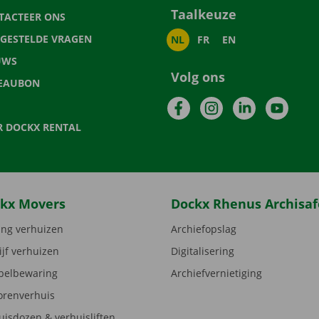
Taalkeuze
TACTEER ONS
LGESTELDE VRAGEN
NL
FR
EN
UWS
Volg ons
EAUBON
Facebook
Instagram
LinkedIn
YouTu
R DOCKX RENTAL
kx Movers
Dockx Rhenus Archisaf
ng verhuizen
Archiefopslag
ijf verhuizen
Digitalisering
elbewaring
Archiefvernietiging
orenverhuis
uisdozen & verhuisliften