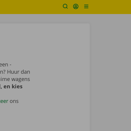
een -
ren? Huur dan
ruime wagens
, en kies
teer
ons