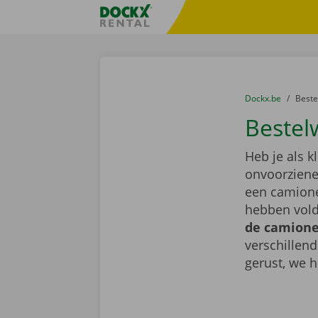
Ga naar inhoud
Taalselectie overslaan
Fratello DEMO
U bevindt zich hi
van
Dockx.be
naar
Best
Bestel
Heb je als k
onvoorziene 
een camione
hebben vold
de camionet
verschillen
gerust, we h