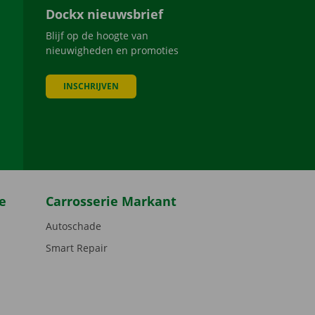
Dockx nieuwsbrief
Blijf op de hoogte van
nieuwigheden en promoties
INSCHRIJVEN
be
e
Carrosserie Markant
Autoschade
Smart Repair