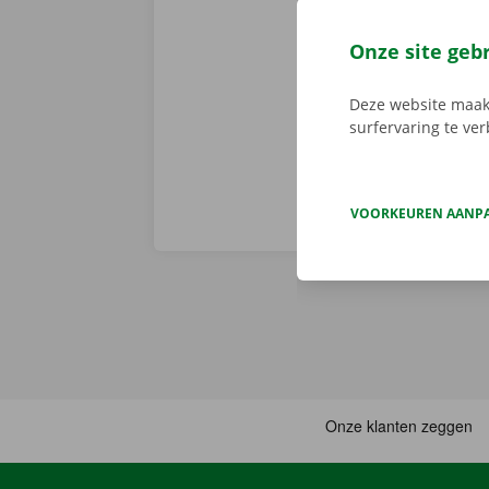
app reserveer
de app, kies 
Onze site geb
je deze met d
aanbod.
Deze website maakt
surfervaring te ve
VOORKEUREN AANP