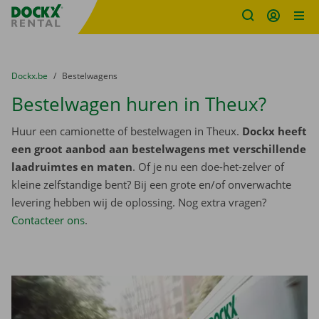
Fratello DEMO
Ga naar inhoud
Taalselectie overslaan
U bevindt zich hier:
van
Dockx.be
naar
Bestelwagens
Bestelwagen huren in Theux?
Huur een camionette of bestelwagen in Theux.
Dockx heeft
een groot aanbod aan bestelwagens met verschillende
laadruimtes en maten
. Of je nu een doe-het-zelver of
kleine zelfstandige bent? Bij een grote en/of onverwachte
levering hebben wij de oplossing. Nog extra vragen?
Contacteer ons
.