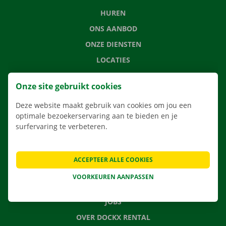
HUREN
ONS AANBOD
ONZE DIENSTEN
LOCATIES
APP
Onze site gebruikt cookies
VERHUISOPLOSSINGEN
Deze website maakt gebruik van cookies om jou een
optimale bezoekerservaring aan te bieden en je
surfervaring te verbeteren.
CONTACTEER ONS
VEELGESTELDE VRAGEN
ACCEPTEER ALLE COOKIES
NIEUWS
VOORKEUREN AANPASSEN
CADEAUBON
JOBS
OVER DOCKX RENTAL