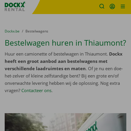
Fratello DEMO
Ga naar inhoud
Taalselectie overslaan
U bevindt zich hier:
van
Dockx.be
naar
Bestelwagens
Bestelwagen huren in Thiaumont?
Huur een camionette of bestelwagen in Thiaumont.
Dockx
heeft een groot aanbod aan bestelwagens met
verschillende laadruimtes en maten
. Of je nu een doe-
het-zelver of kleine zelfstandige bent? Bij een grote en/of
onverwachte levering hebben wij de oplossing. Nog extra
vragen?
Contacteer ons
.