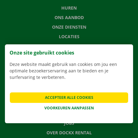
HUREN
ONS AANBOD
ONZE DIENSTEN
LOCATIES
APP
Onze site gebruikt cookies
VERHUISOPLOSSINGEN
Deze website maakt gebruik van cookies om jou een
optimale bezoekerservaring aan te bieden en je
surfervaring te verbeteren.
CONTACTEER ONS
VEELGESTELDE VRAGEN
ACCEPTEER ALLE COOKIES
NIEUWS
VOORKEUREN AANPASSEN
CADEAUBON
JOBS
OVER DOCKX RENTAL