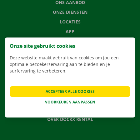
ONS AANBOD
ONZE DIENSTEN
LOCATIES
APP
VERHUISOPLOSSINGEN
Onze site gebruikt cookies
Deze website maakt gebruik van cookies om jou een
optimale bezoekerservaring aan te bieden en je
surfervaring te verbeteren.
CONTACTEER ONS
VEELGESTELDE VRAGEN
NIEUWS
ACCEPTEER ALLE COOKIES
CADEAUBON
VOORKEUREN AANPASSEN
JOBS
OVER DOCKX RENTAL