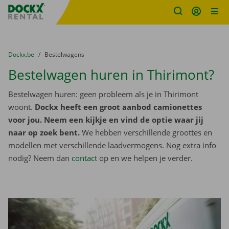
Fratello DEMO
Ga naar inhoud
Taalselectie overslaan
U bevindt zich hier:
van
Dockx.be
naar
Bestelwagens
Bestelwagen huren in Thirimont?
Bestelwagen huren: geen probleem als je in Thirimont
woont.
Dockx heeft een groot aanbod camionettes
voor jou. Neem een kijkje en vind de optie waar jij
naar op zoek bent.
We hebben verschillende groottes en
modellen met verschillende laadvermogens. Nog extra info
nodig? Neem dan
contact
op en we helpen je verder.