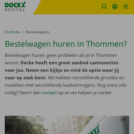
Fratello DEMO
Ga naar inhoud
Taalselectie overslaan
U bevindt zich hier:
van
Dockx.be
naar
Bestelwagens
Bestelwagen huren in Thommen?
Bestelwagen huren: geen probleem als je in Thommen
woont.
Dockx heeft een groot aanbod camionettes
voor jou. Neem een kijkje en vind de optie waar jij
naar op zoek bent.
We hebben verschillende groottes en
modellen met verschillende laadvermogens. Nog extra info
nodig? Neem dan
contact
op en we helpen je verder.