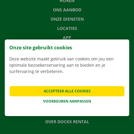
HUREN
ONS AANBOD
ONZE DIENSTEN
LOCATIES
APP
VERHUISOPLOSSINGEN
Onze site gebruikt cookies
Deze website maakt gebruik van cookies om jou een
optimale bezoekerservaring aan te bieden en je
surfervaring te verbeteren.
CONTACTEER ONS
VEELGESTELDE VRAGEN
ACCEPTEER ALLE COOKIES
NIEUWS
VOORKEUREN AANPASSEN
CADEAUBON
JOBS
OVER DOCKX RENTAL