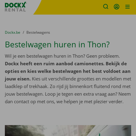
Fratello DEMO
Ga naar inhoud
Taalselectie overslaan
U bevindt zich hier:
van
Dockx.be
naar
Bestelwagens
Bestelwagen huren in Thon?
Wil je een bestelwagen huren in Thon? Geen probleem.
Dockx heeft een ruim aanbod camionettes. Bekijk de
opties en kies welke bestelwagen het best voldoet aan
jouw eisen.
Kies uit verschillende groottes en modellen met
laadklep of trekhaak. Zo rijd jij binnenkort fluitend rond met
jouw bestelwagen. Loop je tegen een extra vraag aan? Neem
dan contact op met ons, we helpen je met plezier verder.