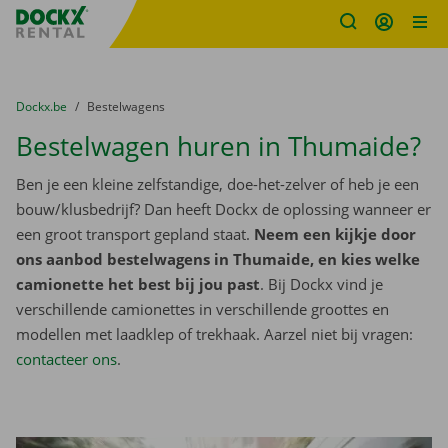
Fratello DEMO
Ga naar inhoud
Taalselectie overslaan
U bevindt zich hier:
van
Dockx.be
naar
Bestelwagens
Bestelwagen huren in Thumaide?
Ben je een kleine zelfstandige, doe-het-zelver of heb je een
bouw/klusbedrijf? Dan heeft Dockx de oplossing wanneer er
een groot transport gepland staat.
Neem een kijkje door
ons aanbod bestelwagens in Thumaide, en kies welke
camionette het best bij jou past
. Bij Dockx vind je
verschillende camionettes in verschillende groottes en
modellen met laadklep of trekhaak. Aarzel niet bij vragen:
contacteer ons
.