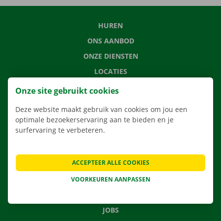
HUREN
ONS AANBOD
ONZE DIENSTEN
LOCATIES
APP
Onze site gebruikt cookies
VERHUISOPLOSSINGEN
Deze website maakt gebruik van cookies om jou een
optimale bezoekerservaring aan te bieden en je
surfervaring te verbeteren.
CONTACTEER ONS
ACCEPTEER ALLE COOKIES
VEELGESTELDE VRAGEN
NIEUWS
VOORKEUREN AANPASSEN
CADEAUBON
JOBS