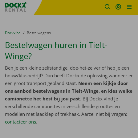
Fratello DEMO
Ga naar inhoud
Taalselectie overslaan
U bevindt zich hier:
van
Dockx.be
naar
Bestelwagens
Bestelwagen huren in Tielt-
Winge?
Ben je een kleine zelfstandige, doe-het-zelver of heb je een
bouw/klusbedrijf? Dan heeft Dockx de oplossing wanneer er
een groot transport gepland staat.
Neem een kijkje door
ons aanbod bestelwagens in Tielt-Winge, en kies welke
camionette het best bij jou past
. Bij Dockx vind je
verschillende camionettes in verschillende groottes en
modellen met laadklep of trekhaak. Aarzel niet bij vragen:
contacteer ons
.