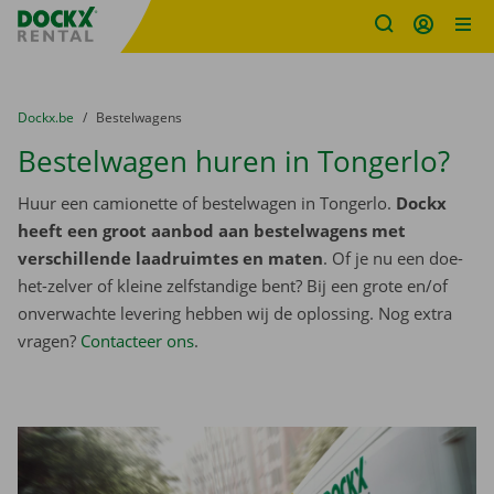
Fratello DEMO
Ga naar inhoud
Taalselectie overslaan
U bevindt zich hier:
van
Dockx.be
naar
Bestelwagens
Bestelwagen huren in Tongerlo?
Huur een camionette of bestelwagen in Tongerlo.
Dockx
heeft een groot aanbod aan bestelwagens met
verschillende laadruimtes en maten
. Of je nu een doe-
het-zelver of kleine zelfstandige bent? Bij een grote en/of
onverwachte levering hebben wij de oplossing. Nog extra
vragen?
Contacteer ons
.