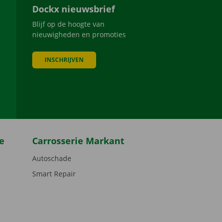
Dockx nieuwsbrief
Blijf op de hoogte van
nieuwigheden en promoties
INSCHRIJVEN
be
e
Carrosserie Markant
Autoschade
Smart Repair