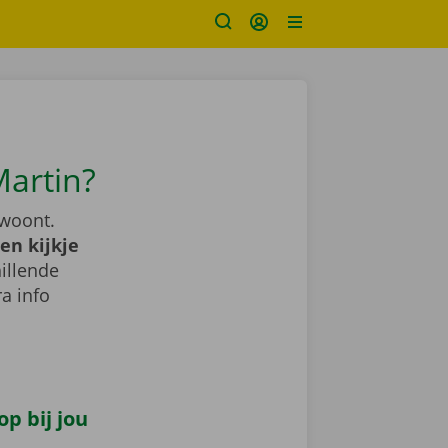
Martin?
 woont.
en kijkje
illende
a info
p bij jou