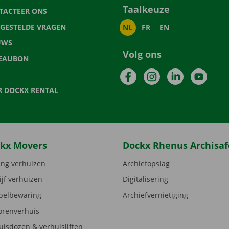
Taalkeuze
TACTEER ONS
LGESTELDE VRAGEN
NL
FR
EN
UWS
Volg ons
EAUBON
Facebook
Instagram
LinkedIn
YouTu
R DOCKX RENTAL
kx Movers
Dockx Rhenus Archisaf
ng verhuizen
Archiefopslag
ijf verhuizen
Digitalisering
elbewaring
Archiefvernietiging
orenverhuis
uisdozen & verhuisliften