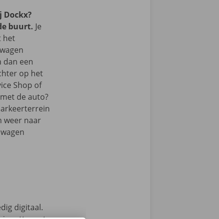
j Dockx?
de buurt.
Je
t het
lwagen
m dan een
chter op het
vice Shop of
r met de auto?
parkeerterrein
m weer naar
elwagen
ig digitaal.