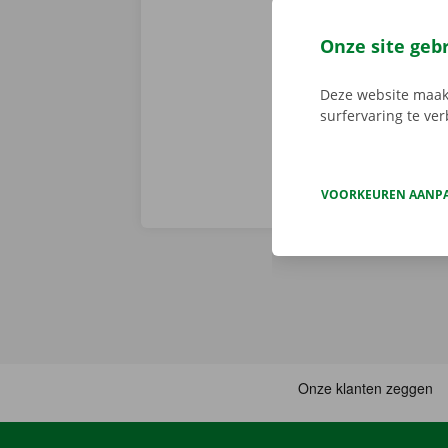
Er is geen t
de digitale s
Onze site geb
Download de 
App Store
.
Deze website maakt
surfervaring te ve
VOORKEUREN AANP