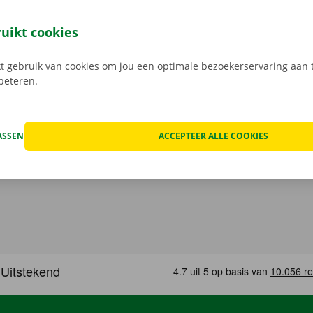
ussenkomst meer met een Dockx medewerker: je opent je ca
leutel aan het Pick-up Point of Dockx Service Shop naar jouw
ruikt cookies
gratis app voor Android via de
Google Play Store
, of voor i
 gebruik van cookies om jou een optimale bezoekerservaring aan t
rbeteren.
ASSEN
ACCEPTEER ALLE COOKIES