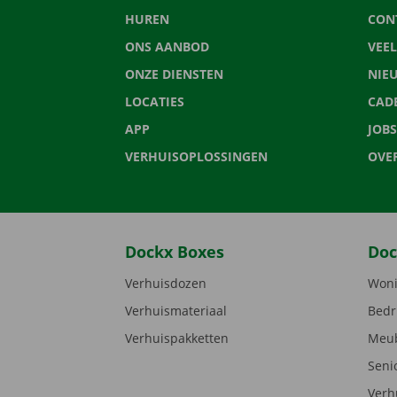
HUREN
CON
ONS AANBOD
VEE
ONZE DIENSTEN
NIE
LOCATIES
CAD
APP
JOBS
VERHUISOPLOSSINGEN
OVE
Dockx Boxes
Doc
Verhuisdozen
Woni
Verhuismateriaal
Bedr
Verhuispakketten
Meub
Seni
Verh