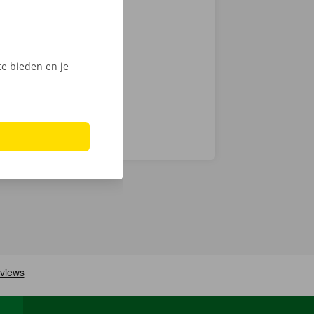
mionette met
 keuze.
Phone via de
e bieden en je