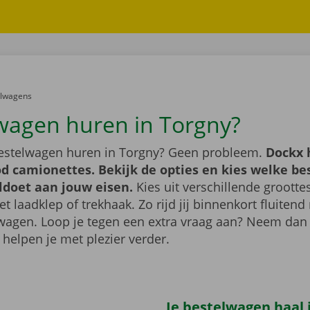
er:
elwagens
wagen huren in Torgny?
bestelwagen huren in Torgny? Geen probleem.
Dockx 
d camionettes. Bekijk de opties en kies welke b
ldoet aan jouw eisen.
Kies uit verschillende grootte
 laadklep of trekhaak. Zo rijd jij binnenkort fluiten
wagen. Loop je tegen een extra vraag aan? Neem dan
 helpen je met plezier verder.
Je bestelwagen haal j