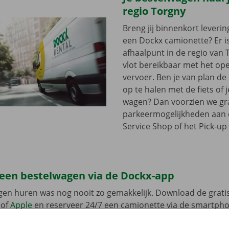
regio Torgny
Breng jij binnenkort leveri
een Dockx camionette? Er i
afhaalpunt in de regio van T
vlot bereikbaar met het op
vervoer. Ben je van plan d
op te halen met de fiets of 
wagen? Dan voorzien we gra
parkeermogelijkheden aan
Service Shop of het Pick-up 
 een bestelwagen via de Dockx-app
gen huren was nog nooit zo gemakkelijk. Download de grati
of
Apple
en reserveer 24/7 een camionette via de smartphon
k het model dat bij jouw situatie past. Reken af via de app e