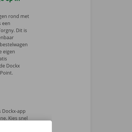
ngen rond met
s een
orgny. Dit is
enbaar
e bestelwagen
je eigen
tis
 de Dockx
Point.
s Dockx-app
e. Kies snel
n haal jouw