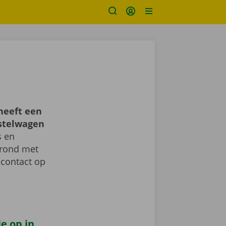
heeft een
estelwagen
s en
d rond met
 contact op
e op in