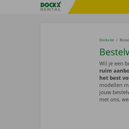
Ga naar inhoud
Taalselectie overslaan
Fratello DEMO
U bevindt zich hi
van
Dockx.be
naar
Best
Bestel
Wil je een 
ruim aanbo
het best vo
modellen met
jouw bestel
met ons, we