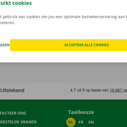
in een Pick-up Point of Dockx Service Shop naar keuze.
ruikt cookies
 gebruik van cookies om jou een optimale bezoekerservaring aan t
rbeteren.
ASSEN
ACCEPTEER ALLE COOKIES
Taalkeuze
TACTEER ONS
LGESTELDE VRAGEN
NL
FR
EN