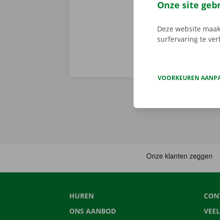
huurwagen op 
Onze site geb
Deze website maakt
surfervaring te ve
VOORKEUREN AANP
HUREN
CON
ONS AANBOD
VEE