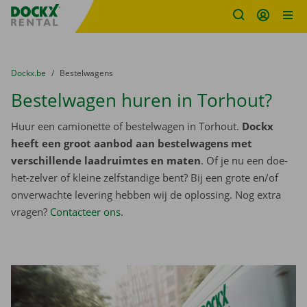
Fratello DEMO
Ga naar inhoud
Taalselectie overslaan
U bevindt zich hier:
van
Dockx.be
naar
Bestelwagens
Bestelwagen huren in Torhout?
Huur een camionette of bestelwagen in Torhout.
Dockx
heeft een groot aanbod aan bestelwagens met
verschillende laadruimtes en maten
. Of je nu een doe-
het-zelver of kleine zelfstandige bent? Bij een grote en/of
onverwachte levering hebben wij de oplossing. Nog extra
vragen?
Contacteer ons
.