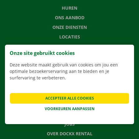
HUREN
ONS AANBOD
ONZE DIENSTEN
LOCATIES
APP
Onze site gebruikt cookies
VERHUISOPLOSSINGEN
Deze website maakt gebruik van cookies om jou een
optimale bezoekerservaring aan te bieden en je
surfervaring te verbeteren.
CONTACTEER ONS
VEELGESTELDE VRAGEN
ACCEPTEER ALLE COOKIES
NIEUWS
VOORKEUREN AANPASSEN
CADEAUBON
JOBS
OVER DOCKX RENTAL